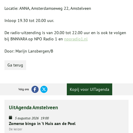
Locatie: ANNA, Amsterdamseweg 22, Amstelveen
Inloop 19.30 tot 20.00 uur.
De radio-uitzending is van 20.00 tot 22.00 uur en is ook te volgen
bij BNNVARA op NPO Radio 1 en
nporadio1.nl
Door: Marijn Lansbergen/B
Ga terug
Kopij voor UITagenda
Volg ons
UitAgenda Amstelveen
5 augustus 2026
19:00
Zomerse bingo in ’t Huis aan de Poel
De keizer