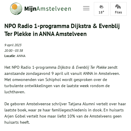
Toggle navigation
18°
Files
NPO Radio 1-programma Dijkstra & Evenblij
Ter Plekke in ANNA Amstelveen
9 april 2023
20:00
-
03:38
Locatie
: ANNA
Het NPO Radio 1-programma
Dijkstra & Evenblij Ter Plekke
zendt
aanstaande zondagavond 9 april uit vanuit ANNA in Amstelveen.
Met omwonenden van Schiphol wordt gesproken over de
turbulente ontwikkelingen van de laatste week rondom de
luchthaven.
De geboren Amstelveense schrijver Tatjana Alumni vertelt over haar
laatste boek, waar ze haar familiegeschiedenis in dook. En huisarts
Arjen Göbel vertelt hoe maar liefst 10% van de Amstelveens geen
huisarts heeft.