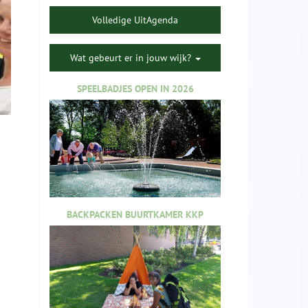
Volledige UitAgenda
Wat gebeurt er in jouw wijk?
SPEELBADJES OPEN IN 2026
BACKPACKEN BUURTKAMER KKP