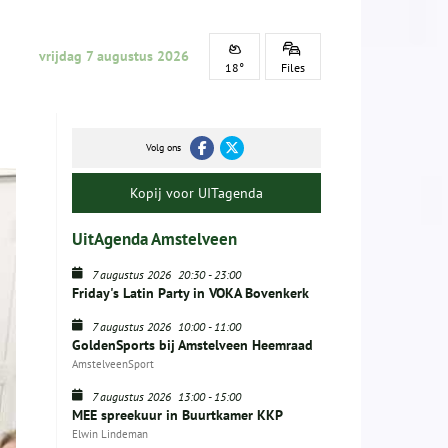
vrijdag 7 augustus 2026
18°
Files
Volg ons
Kopij voor UITagenda
UitAgenda Amstelveen
7 augustus 2026
20:30
-
23:00
Friday's Latin Party in VOKA Bovenkerk
7 augustus 2026
10:00
-
11:00
GoldenSports bij Amstelveen Heemraad
AmstelveenSport
7 augustus 2026
13:00
-
15:00
MEE spreekuur in Buurtkamer KKP
Elwin Lindeman