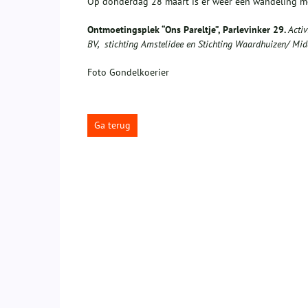
Op donderdag 28 maart is er weer een wandeling m
Ontmoetingsplek “Ons Pareltje”, Parlevinker 29.
Acti
BV,
stichting Amstelidee en Stichting Waardhuizen/ Mi
Foto Gondelkoerier
Ga terug