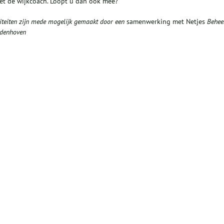
et de wijkcoach. Loopt u dan ook mee?
viteiten zijn mede mogelijk gemaakt
door een
samenwerking met Netjes
Behee
ddenhoven