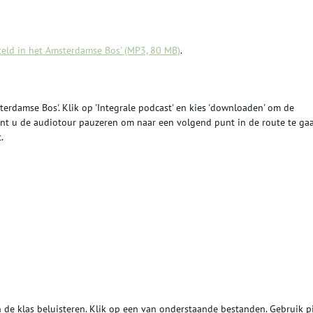
teld in het Amsterdamse Bos' (MP3, 80 MB)
.
terdamse Bos'. Klik op 'Integrale podcast' en kies 'downloaden' om de
nt u de audiotour pauzeren om naar een volgend punt in de route te gaa
.
 de klas beluisteren. Klik op een van onderstaande bestanden. Gebruik pi