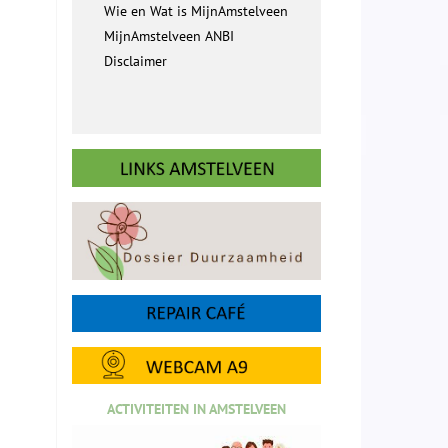
Wie en Wat is MijnAmstelveen
MijnAmstelveen ANBI
Disclaimer
ACTIVITEITEN IN AMSTELVEEN