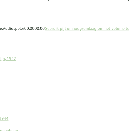
BosAudiospeler00:0000:00
Gebruik pijl omhoog/omlaag om het volume te
ijn, 1942
–1944
 Oppenheim