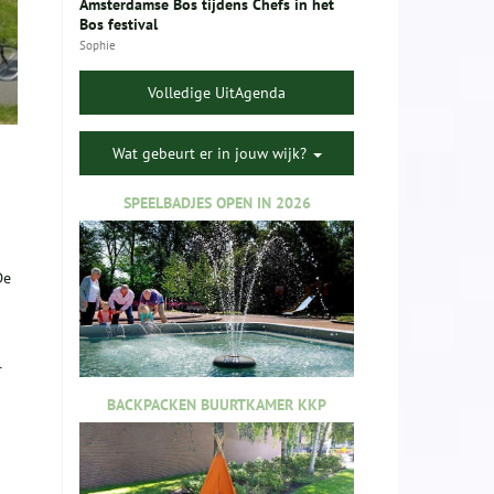
Amsterdamse Bos tijdens Chefs in het
Bos festival
Sophie
Volledige UitAgenda
Wat gebeurt er in jouw wijk?
SPEELBADJES OPEN IN 2026
De
r
BACKPACKEN BUURTKAMER KKP