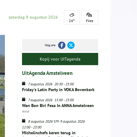
zaterdag 8 augustus 2026
24°
Files
Volg ons
Kopij voor UITagenda
UitAgenda Amstelveen
7 augustus 2026
20:30
-
23:00
Friday's Latin Party in VOKA Bovenkerk
7 augustus 2026
15:00
-
23:00
Wan Bon Biri Fesa In ANNA Amstelveen
Anna
t/m
8 augustus 2026
9 augustus 2026
12:00
-
23:00
Michelinchefs keren terug in