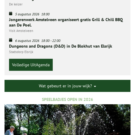
De keizer
5 augustus 2026
18:00
Jongerenwerk Amstelveen organiseert gratis Grill & Chill BBQ
aan De Poel.
Visit Amstelveen
6 augustus 2026
18:00
-
22:00
Dungeons and Dragons (D&D) in De Blokhut van Elsrijk
Stadsdorp Elsrijk
Volledige UitAgenda
Wat gebeurt er in jouw wijk?
SPEELBADJES OPEN IN 2026