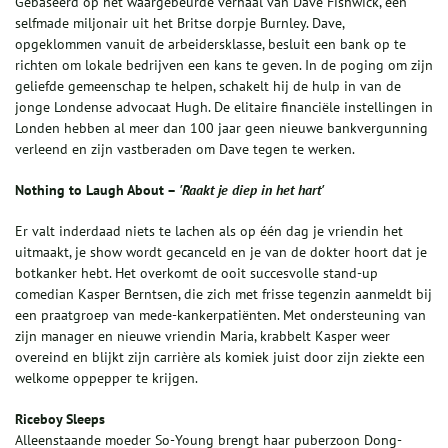
Gebaseerd op het waargebeurde verhaal van Dave Fishwick, een
selfmade miljonair uit het Britse dorpje Burnley. Dave,
opgeklommen vanuit de arbeidersklasse, besluit een bank op te
richten om lokale bedrijven een kans te geven. In de poging om zijn
geliefde gemeenschap te helpen, schakelt hij de hulp in van de
jonge Londense advocaat Hugh. De elitaire financiële instellingen in
Londen hebben al meer dan 100 jaar geen nieuwe bankvergunning
verleend en zijn vastberaden om Dave tegen te werken.
Nothing to Laugh About –
'Raakt je diep in het hart'
Er valt inderdaad niets te lachen als op één dag je vriendin het
uitmaakt, je show wordt gecanceld en je van de dokter hoort dat je
botkanker hebt. Het overkomt de ooit succesvolle stand-up
comedian Kasper Berntsen, die zich met frisse tegenzin aanmeldt bij
een praatgroep van mede-kankerpatiënten. Met ondersteuning van
zijn manager en nieuwe vriendin Maria, krabbelt Kasper weer
overeind en blijkt zijn carrière als komiek juist door zijn ziekte een
welkome oppepper te krijgen.
Riceboy Sleeps
Alleenstaande moeder So-Young brengt haar puberzoon Dong-