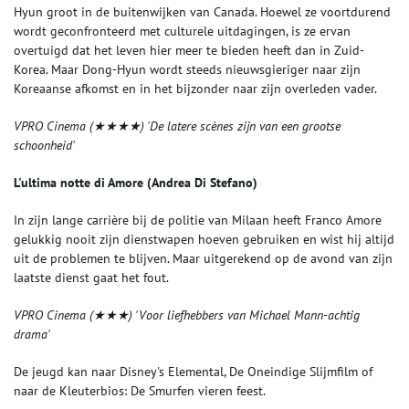
Hyun groot in de buitenwijken van Canada. Hoewel ze voortdurend
wordt geconfronteerd met culturele uitdagingen, is ze ervan
overtuigd dat het leven hier meer te bieden heeft dan in Zuid-
Korea. Maar Dong-Hyun wordt steeds nieuwsgieriger naar zijn
Koreaanse afkomst en in het bijzonder naar zijn overleden vader.
VPRO Cinema (
★★★★
) 'De latere scènes zijn van een grootse
schoonheid'
L'ultima notte di Amore (Andrea Di Stefano)
In zijn lange carrière bij de politie van Milaan heeft Franco Amore
gelukkig nooit zijn dienstwapen hoeven gebruiken en wist hij altijd
uit de problemen te blijven. Maar uitgerekend op de avond van zijn
laatste dienst gaat het fout.
VPRO Cinema (
★★★
) 'Voor liefhebbers van Michael Mann-achtig
drama'
De jeugd kan naar Disney's Elemental, De Oneindige Slijmfilm of
naar de Kleuterbios: De Smurfen vieren feest.