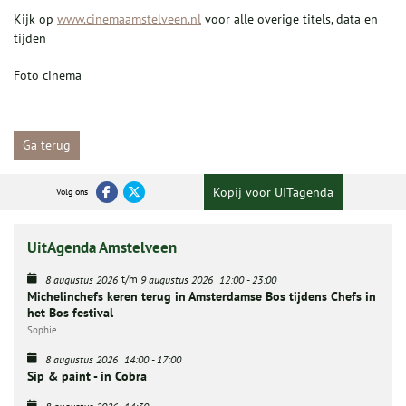
Kijk op
www.cinemaamstelveen.nl
voor alle overige titels, data en
tijden
Foto cinema
Ga terug
Kopij voor UITagenda
Volg ons
UitAgenda Amstelveen
t/m
8 augustus 2026
9 augustus 2026
12:00
-
23:00
Michelinchefs keren terug in Amsterdamse Bos tijdens Chefs in
het Bos festival
Sophie
8 augustus 2026
14:00
-
17:00
Sip & paint - in Cobra