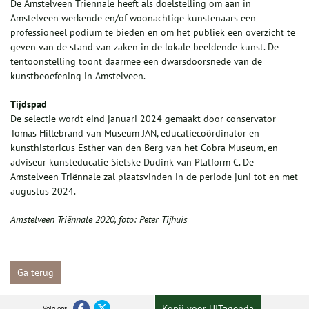
De Amstelveen Triënnale heeft als doelstelling om aan in
Amstelveen werkende en/of woonachtige kunstenaars een
professioneel podium te bieden en om het publiek een overzicht te
geven van de stand van zaken in de lokale beeldende kunst. De
tentoonstelling toont daarmee een dwarsdoorsnede van de
kunstbeoefening in Amstelveen.
Tijdspad
De selectie wordt eind januari 2024 gemaakt door conservator
Tomas Hillebrand van Museum JAN, educatiecoördinator en
kunsthistoricus Esther van den Berg van het Cobra Museum, en
adviseur kunsteducatie Sietske Dudink van Platform C. De
Amstelveen Triënnale zal plaatsvinden in de periode juni tot en met
augustus 2024.
Amstelveen Triënnale 2020, foto: Peter Tijhuis
Ga terug
Kopij voor UITagenda
Volg ons