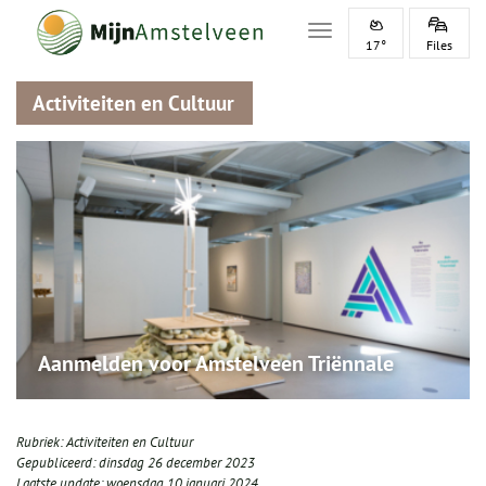
Toggle navigation
17°
Files
Activiteiten en Cultuur
Aanmelden voor Amstelveen Triënnale
Rubriek:
Activiteiten en Cultuur
Gepubliceerd:
dinsdag 26 december 2023
Laatste update:
woensdag 10 januari 2024