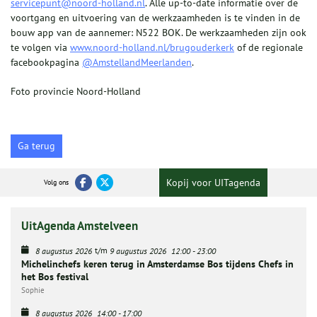
servicepunt@noord-holland.nl
. Alle up-to-date informatie over de
voortgang en uitvoering van de werkzaamheden is te vinden in de
bouw app van de aannemer: N522 BOK. De werkzaamheden zijn ook
te volgen via
www.noord-holland.nl/brugouderkerk
of de regionale
facebookpagina
@AmstellandMeerlanden
.
Foto provincie Noord-Holland
Ga terug
Kopij voor UITagenda
Volg ons
UitAgenda Amstelveen
t/m
8 augustus 2026
9 augustus 2026
12:00
-
23:00
Michelinchefs keren terug in Amsterdamse Bos tijdens Chefs in
het Bos festival
Sophie
8 augustus 2026
14:00
-
17:00