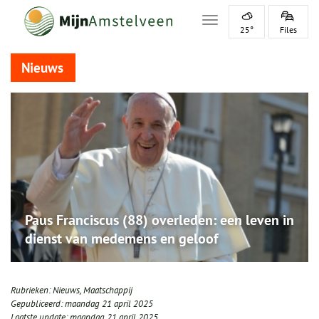
Toggle navigation
25°
Files
Nieuws
Paus Franciscus (88) overleden: een leven in
dienst van medemens en geloof
Rubrieken:
Nieuws
,
Maatschappij
Gepubliceerd:
maandag 21 april 2025
Laatste update:
maandag 21 april 2025