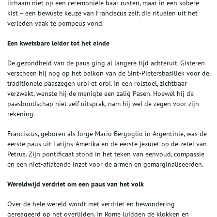
lichaam niet op een ceremoniële baar rusten, maar in een sobere
kist – een bewuste keuze van Franciscus zelf, die rituelen uit het
verleden vaak te pompeus vond.
Een kwetsbare leider tot het einde
De gezondheid van de paus ging al langere tijd achteruit. Gisteren
verscheen hij nog op het balkon van de Sint-Pietersbasiliek voor de
traditionele paaszegen urbi et orbi. In een rolstoel, zichtbaar
verzwakt, wenste hij de menigte een zalig Pasen. Hoewel hij de
paasboodschap niet zelf uitsprak, nam hij wel de zegen voor zijn
rekening.
Franciscus, geboren als Jorge Mario Bergoglio in Argentinië, was de
eerste paus uit Latijns-Amerika en de eerste jezuïet op de zetel van
Petrus. Zijn pontificaat stond in het teken van eenvoud, compassie
en een niet-aflatende inzet voor de armen en gemarginaliseerden.
Wereldwijd verdriet om een paus van het volk
Over de hele wereld wordt met verdriet en bewondering
gereageerd op het overlijden. In Rome luidden de klokken en