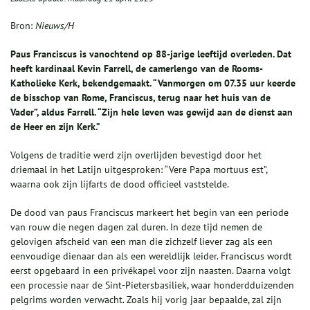
Bron:
Nieuws/H
Paus Franciscus is vanochtend op 88-jarige leeftijd overleden. Dat
heeft kardinaal Kevin Farrell, de camerlengo van de Rooms-
Katholieke Kerk, bekendgemaakt. “Vanmorgen om 07.35 uur keerde
de bisschop van Rome, Franciscus, terug naar het huis van de
Vader”, aldus Farrell. “Zijn hele leven was gewijd aan de dienst aan
de Heer en zijn Kerk.”
Volgens de traditie werd zijn overlijden bevestigd door het
driemaal in het Latijn uitgesproken: “Vere Papa mortuus est”,
waarna ook zijn lijfarts de dood officieel vaststelde.
De dood van paus Franciscus markeert het begin van een periode
van rouw die negen dagen zal duren. In deze tijd nemen de
gelovigen afscheid van een man die zichzelf liever zag als een
eenvoudige dienaar dan als een wereldlijk leider. Franciscus wordt
eerst opgebaard in een privékapel voor zijn naasten. Daarna volgt
een processie naar de Sint-Pietersbasiliek, waar honderdduizenden
pelgrims worden verwacht. Zoals hij vorig jaar bepaalde, zal zijn