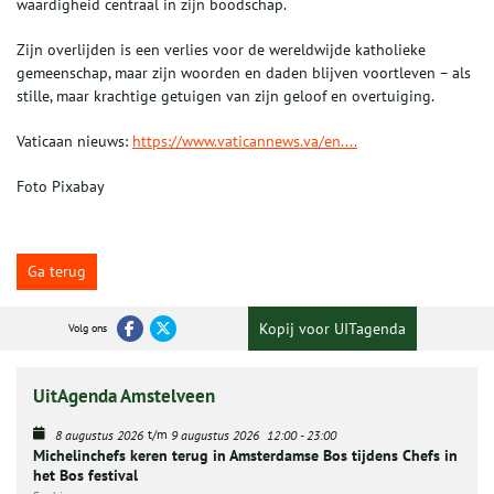
waardigheid centraal in zijn boodschap.
Zijn overlijden is een verlies voor de wereldwijde katholieke
gemeenschap, maar zijn woorden en daden blijven voortleven – als
stille, maar krachtige getuigen van zijn geloof en overtuiging.
Vaticaan nieuws:
https://www.vaticannews.va/en....
Foto Pixabay
Ga terug
Kopij voor UITagenda
Volg ons
UitAgenda Amstelveen
t/m
8 augustus 2026
9 augustus 2026
12:00
-
23:00
Michelinchefs keren terug in Amsterdamse Bos tijdens Chefs in
het Bos festival