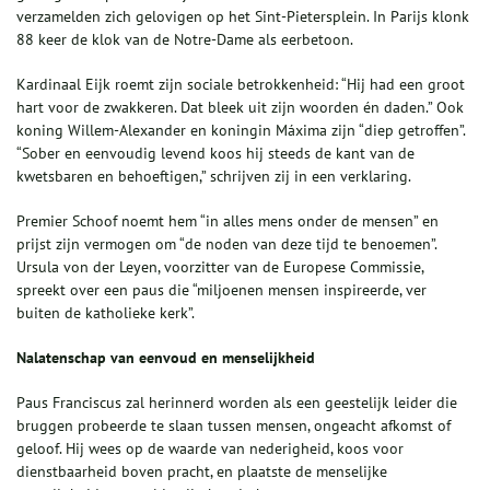
verzamelden zich gelovigen op het Sint-Pietersplein. In Parijs klonk
88 keer de klok van de Notre-Dame als eerbetoon.
Kardinaal Eijk roemt zijn sociale betrokkenheid: “Hij had een groot
hart voor de zwakkeren. Dat bleek uit zijn woorden én daden.” Ook
koning Willem-Alexander en koningin Máxima zijn “diep getroffen”.
“Sober en eenvoudig levend koos hij steeds de kant van de
kwetsbaren en behoeftigen,” schrijven zij in een verklaring.
Premier Schoof noemt hem “in alles mens onder de mensen” en
prijst zijn vermogen om “de noden van deze tijd te benoemen”.
Ursula von der Leyen, voorzitter van de Europese Commissie,
spreekt over een paus die “miljoenen mensen inspireerde, ver
buiten de katholieke kerk”.
Nalatenschap van eenvoud en menselijkheid
Paus Franciscus zal herinnerd worden als een geestelijk leider die
bruggen probeerde te slaan tussen mensen, ongeacht afkomst of
geloof. Hij wees op de waarde van nederigheid, koos voor
dienstbaarheid boven pracht, en plaatste de menselijke