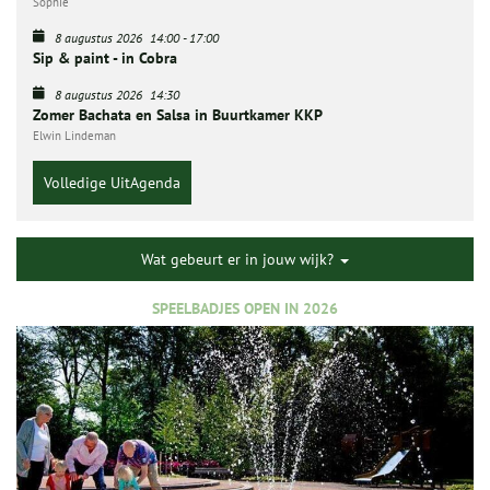
Sophie
8 augustus 2026
14:00
-
17:00
Sip & paint - in Cobra
8 augustus 2026
14:30
Zomer Bachata en Salsa in Buurtkamer KKP
Elwin Lindeman
Volledige UitAgenda
Wat gebeurt er in jouw wijk?
SPEELBADJES OPEN IN 2026