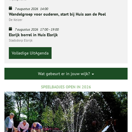
7 augustus 2026
14:00
Wandelgroep voor ouderen, start bij Huis aan de Poel
De Keizer
7 augustus 2026
17:00
-
19:00
Elsrijk borrel in Huis Elsrijk
Stadsdorp Elsrijk
Volledige UitAgenda
Wat gebeurt er in jouw wijk?
SPEELBADJES OPEN IN 2026