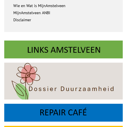
Wie en Wat is MijnAmstelveen
MijnAmstelveen ANBI
Disclaimer