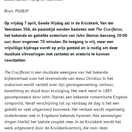
Bron:
PGAB/H
Op vrijdag 7 april, Goede Vrijdag zal in de Kruiskerk, Van der
Veerelaan 30A, de passietijd worden besloten met
The Crucifixion
,
het bekende en geliefde oratorium van John Stainer. Aanvang 20:00
uur, duur ongeveer 70 minuten. De toegang is vrij, maar een
vrijwillige bijdrage wordt op prijs gesteld en is nodig om deze
muzikale uitvoeringen met cantates en oratoria te kunnen
voortzetten.
The Crucifixion
is een muzikale weergave van het bekende
bijbelverhaal over het levenseinde van Jezus Christus. In het
oratorium wordt verteld over zijn gevangenneming, verhoor,
berechting en dood door kruisiging. Het werk werd in 1887
gecomponeerd door John Stainer, een bekende romantische Engelse
componist. Vanaf verschijning tot op vandaag de dag is het een
geliefd en veel uitgevoerd koorwerk. Het verhaal wordt regelmatig
onderbroken met in Engeland bekende hymnen. Alle aanwezigen
zingen hierbij het laatste couplet mee. In de Kruiskerk wordt het
werk uitgevoerd door de Kruiskerkcantorij, die voor deze