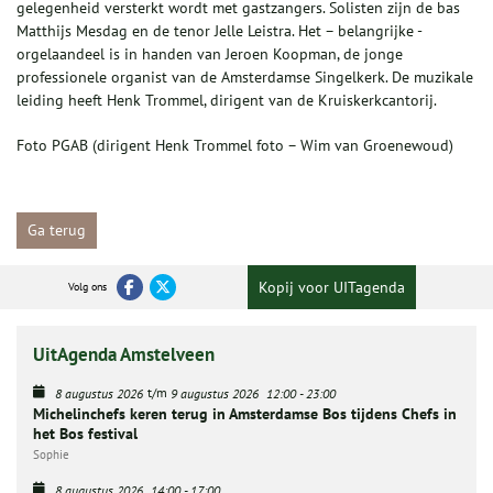
gelegenheid versterkt wordt met gastzangers. Solisten zijn de bas
Matthijs Mesdag en de tenor Jelle Leistra. Het – belangrijke -
orgelaandeel is in handen van Jeroen Koopman, de jonge
professionele organist van de Amsterdamse Singelkerk. De muzikale
leiding heeft Henk Trommel, dirigent van de Kruiskerkcantorij.
Foto PGAB (dirigent Henk Trommel foto – Wim van Groenewoud)
Ga terug
Kopij voor UITagenda
Volg ons
UitAgenda Amstelveen
t/m
8 augustus 2026
9 augustus 2026
12:00
-
23:00
Michelinchefs keren terug in Amsterdamse Bos tijdens Chefs in
het Bos festival
Sophie
8 augustus 2026
14:00
-
17:00