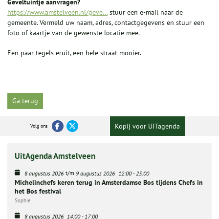
Geveltuintje aanvragen?
https://www.amstelveen.nl/geve...
stuur een e-mail naar de
gemeente. Vermeld uw naam, adres, contactgegevens en stuur een
foto of kaartje van de gewenste locatie mee.
Een paar tegels eruit, een hele straat mooier.
Ga terug
Kopij voor UITagenda
Volg ons
UitAgenda Amstelveen
t/m
8 augustus 2026
9 augustus 2026
12:00
-
23:00
Michelinchefs keren terug in Amsterdamse Bos tijdens Chefs in
het Bos festival
Sophie
8 augustus 2026
14:00
-
17:00