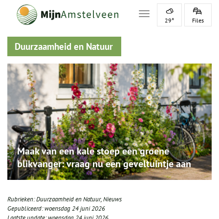
Toggle navigation
29°
Files
Duurzaamheid en Natuur
Maak van een kale stoep een groene
blikvanger: vraag nu een geveltuintje aan
Rubrieken:
Duurzaamheid en Natuur
,
Nieuws
Gepubliceerd:
woensdag 24 juni 2026
Laatste update:
woensdag 24 juni 2026