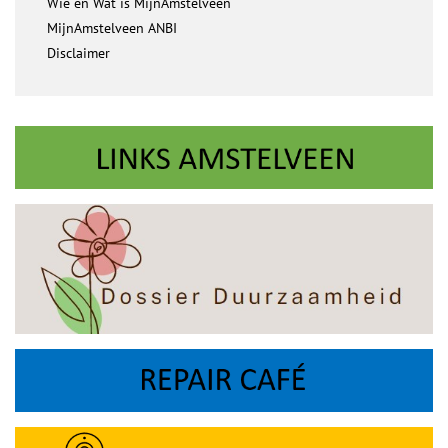
Wie en Wat is MijnAmstelveen
MijnAmstelveen ANBI
Disclaimer