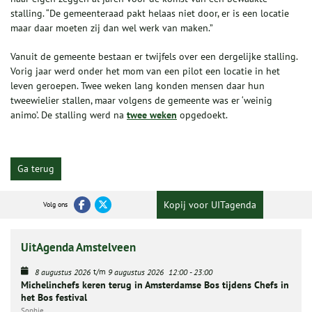
stalling. “De gemeenteraad pakt helaas niet door, er is een locatie
maar daar moeten zij dan wel werk van maken.”
Vanuit de gemeente bestaan er twijfels over een dergelijke stalling.
Vorig jaar werd onder het mom van een pilot een locatie in het
leven geroepen. Twee weken lang konden mensen daar hun
tweewielier stallen, maar volgens de gemeente was er ‘weinig
animo’. De stalling werd na
twee weken
opgedoekt.
Ga terug
Kopij voor UITagenda
Volg ons
UitAgenda Amstelveen
t/m
8 augustus 2026
9 augustus 2026
12:00
-
23:00
Michelinchefs keren terug in Amsterdamse Bos tijdens Chefs in
het Bos festival
Sophie