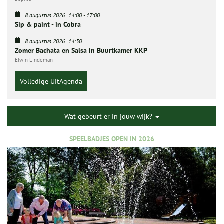
8 augustus 2026
14:00
-
17:00
Sip & paint - in Cobra
8 augustus 2026
14:30
Zomer Bachata en Salsa in Buurtkamer KKP
Elwin Lindeman
Volledige UitAgenda
Wat gebeurt er in jouw wijk?
SPEELBADJES OPEN IN 2026