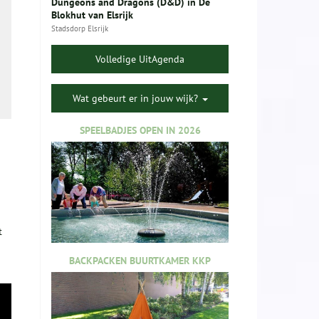
Dungeons and Dragons (D&D) in De
Blokhut van Elsrijk
Stadsdorp Elsrijk
Volledige UitAgenda
Wat gebeurt er in jouw wijk?
SPEELBADJES OPEN IN 2026
t
BACKPACKEN BUURTKAMER KKP