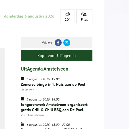
donderdag 6 augustus 2026
20°
Files
Volg ons
Kopij voor UITagenda
UitAgenda Amstelveen
5 augustus 2026
19:00
Zomerse bingo in ’t Huis aan de Poel
De keizer
5 augustus 2026
18:00
Jongerenwerk Amstelveen organiseert
gratis Grill & Chill BBQ aan De Poel.
Visit Amstelveen
6 augustus 2026
18:00
-
22:00