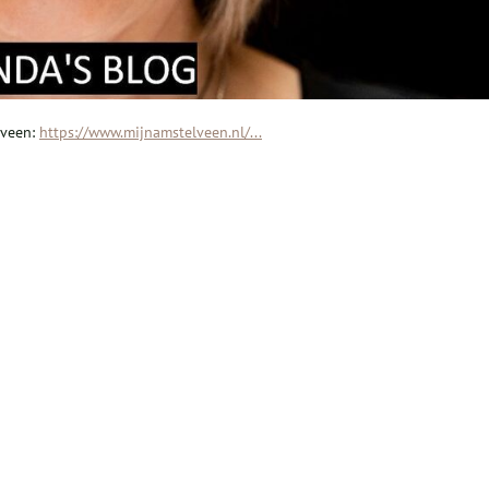
lveen:
https://www.mijnamstelveen.nl/...