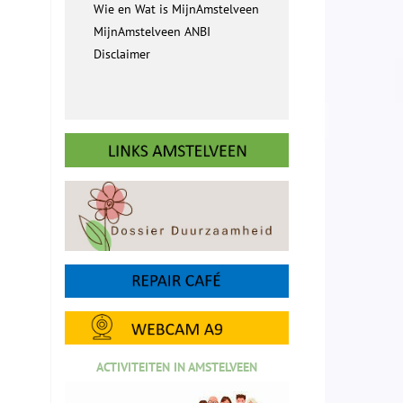
Wie en Wat is MijnAmstelveen
MijnAmstelveen ANBI
Disclaimer
ACTIVITEITEN IN AMSTELVEEN