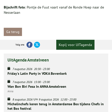
Bijschrift foto
: Pontje de Fuut vaart vanaf de Ronde Hoep naar de
Nesserlaan
Ga terug
Kopij voor UITagenda
Volg ons
UitAgenda Amstelveen
7 augustus 2026
20:30
-
23:00
Friday's Latin Party in VOKA Bovenkerk
7 augustus 2026
15:00
-
23:00
Wan Bon Biri Fesa In ANNA Amstelveen
Anna
t/m
8 augustus 2026
9 augustus 2026
12:00
-
23:00
Michelinchefs keren terug in Amsterdamse Bos tijdens Chefs in
het Bos festival