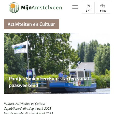
Toggle navigation
17°
Files
Activiteiten en Cultuur
Pontjes Smient en Fuut starten vanaf
paasweekend
Rubriek:
Activiteiten en Cultuur
Gepubliceerd:
dinsdag 4 april 2023
Laatste update:
dinsdag 4 april 2023