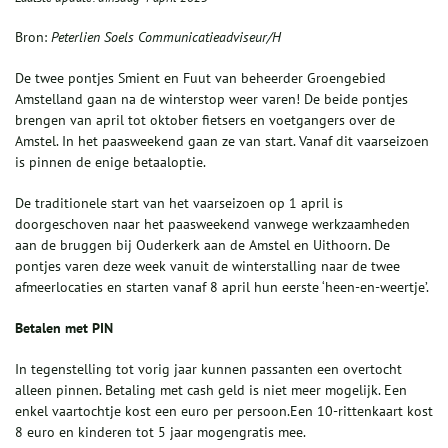
Bron:
Peterlien Soels Communicatieadviseur/H
De twee pontjes Smient en Fuut van beheerder Groengebied
Amstelland gaan na de winterstop weer varen! De beide pontjes
brengen van april tot oktober fietsers en voetgangers over de
Amstel. In het paasweekend gaan ze van start. Vanaf dit vaarseizoen
is pinnen de enige betaaloptie.
De traditionele start van het vaarseizoen op 1 april is
doorgeschoven naar het paasweekend vanwege werkzaamheden
aan de bruggen bij Ouderkerk aan de Amstel en Uithoorn. De
pontjes varen deze week vanuit de winterstalling naar de twee
afmeerlocaties en starten vanaf 8 april hun eerste ‘heen-en-weertje’.
Betalen met PIN
In tegenstelling tot vorig jaar kunnen passanten een overtocht
alleen pinnen. Betaling met cash geld is niet meer mogelijk. Een
enkel vaartochtje kost een euro per persoon.Een 10-rittenkaart kost
8 euro en kinderen tot 5 jaar mogengratis mee.