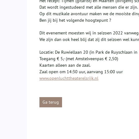
Het recept: Tijmen (gitarist) en Maarten (dirigent)
Dat wordt ingestudeerd met alle mensen die er zijn. 
Op dit muzikale avontuur maken we de mooiste din
Ben jij bij het volgende hoogtepunt ?
Dit evenement moesten wij in seizoen 2022 vanwege 
We zijn dan ook heel blij dat zij dit seizoen wel k
Locatie: De Ruwiellaan 20 (in Park de Ruyschlaan in E
Toegang € 5,- (met Amstelveenpas € 2,50)
Kaarten alleen aan de zaal.
Zaal open om 14:30 uur, aanvang 15:00 uur
www.openluchttheaterelsrijk.nl
Ga terug