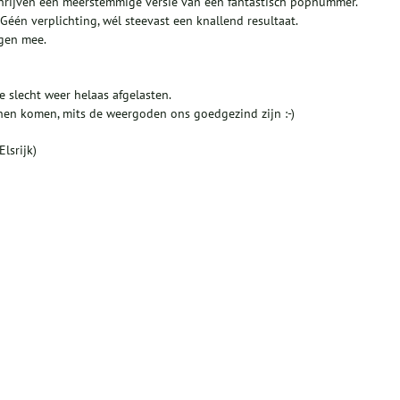
 schrijven een meerstemmige versie van een fantastisch popnummer.
Géén verplichting, wél steevast een knallend resultaat.
gen mee.
slecht weer helaas afgelasten.
unnen komen, mits de weergoden ons goedgezind zijn :-)
lsrijk)