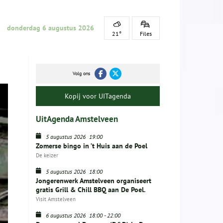
donderdag 6 augustus 2026
21°
Files
Volg ons
Kopij voor UITagenda
UitAgenda Amstelveen
5 augustus 2026
19:00
Zomerse bingo in ’t Huis aan de Poel
De keizer
5 augustus 2026
18:00
Jongerenwerk Amstelveen organiseert
gratis Grill & Chill BBQ aan De Poel.
Visit Amstelveen
6 augustus 2026
18:00
-
22:00