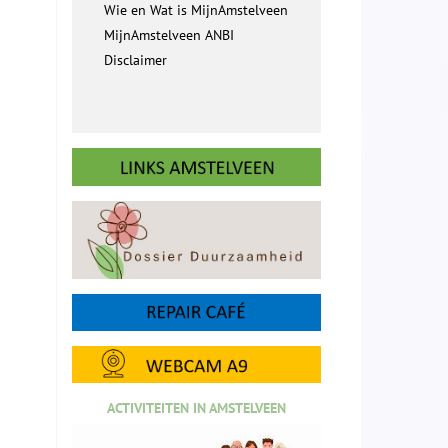
Wie en Wat is MijnAmstelveen
MijnAmstelveen ANBI
Disclaimer
ACTIVITEITEN IN AMSTELVEEN