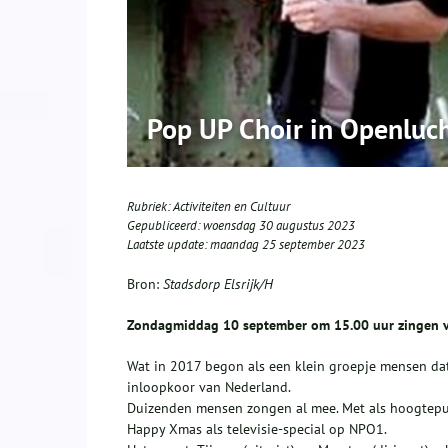
Pop UP Choir in Openluch
Rubriek:
Activiteiten en Cultuur
Gepubliceerd:
woensdag 30 augustus 2023
Laatste update:
maandag 25 september 2023
Bron:
Stadsdorp Elsrijk/H
Zondagmiddag 10 september om 15.00 uur zingen voo
Wat in 2017 begon als een klein groepje mensen dat
inloopkoor van Nederland.
Duizenden mensen zongen al mee. Met als hoogtepu
Happy Xmas als televisie-special op NPO1.