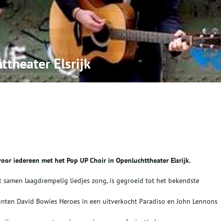
ttheater Elsrijk
r iedereen met het Pop UP Choir in Openluchttheater Elsrijk.
 samen laagdrempelig liedjes zong, is gegroeid tot het bekendste
nten David Bowies Heroes in een uitverkocht Paradiso en John Lennons