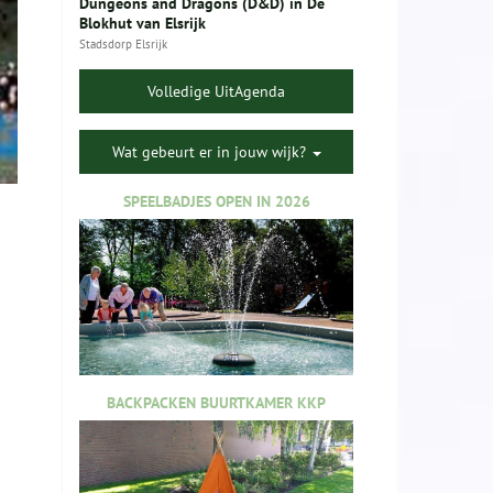
Dungeons and Dragons (D&D) in De
Blokhut van Elsrijk
Stadsdorp Elsrijk
Volledige UitAgenda
Wat gebeurt er in jouw wijk?
SPEELBADJES OPEN IN 2026
BACKPACKEN BUURTKAMER KKP