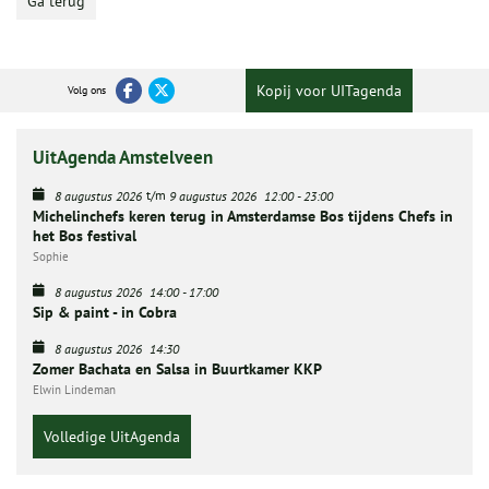
Ga terug
Kopij voor UITagenda
Volg ons
UitAgenda Amstelveen
t/m
8 augustus 2026
9 augustus 2026
12:00
-
23:00
Michelinchefs keren terug in Amsterdamse Bos tijdens Chefs in
het Bos festival
Sophie
8 augustus 2026
14:00
-
17:00
Sip & paint - in Cobra
8 augustus 2026
14:30
Zomer Bachata en Salsa in Buurtkamer KKP
Elwin Lindeman
Volledige UitAgenda