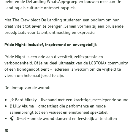
beheren de DeLanding WhatsApp-groep en bouwen mee aan De
Landing als culturele ontmoetingsplek.
Met The Crew biedt De Landing studenten een podium om hun
creativiteit tot leven te brengen. Samen vormen zij een bruisende
broedplaats voor talent, ontmoeting en expressie.
Pride Night: inclusief, inspirerend en onvergetelijk
Pride Night is een ode aan diversiteit, zelfexpressie en
verbondenheid. Of je nu deel uitmaakt van de LGBTQIA+ community
of een bondgenoot bent – iedereen is welkom om de vrijheid te
vieren om helemaal jezelf te zijn.
De line-up van de avond:
🎶 Bard Miraky – liveband met een krachtige, meeslepende sound
💃 Lilly Akuma – dragartiest die performance en mode
samenbrengt tot een visueel en emotioneel spektakel
🎧 DJ-set – om de avond dansend en feestelijk af te sluiten
📅