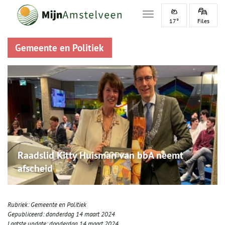
Toggle navigation
17°
Files
Gemeente en Politiek
Raadslid Kitty Huisman van bbA neemt
afscheid
Rubriek:
Gemeente en Politiek
Gepubliceerd:
donderdag 14 maart 2024
Laatste update:
donderdag 14 maart 2024