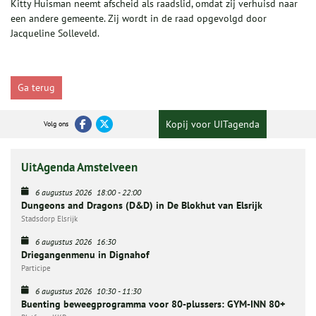
Kitty Huisman neemt afscheid als raadslid, omdat zij verhuisd naar
een andere gemeente. Zij wordt in de raad opgevolgd door
Jacqueline Solleveld.
Ga terug
Kopij voor UITagenda
Volg ons
UitAgenda Amstelveen
6 augustus 2026
18:00
-
22:00
Dungeons and Dragons (D&D) in De Blokhut van Elsrijk
Stadsdorp Elsrijk
6 augustus 2026
16:30
Driegangenmenu in Dignahof
Participe
6 augustus 2026
10:30
-
11:30
Buenting beweegprogramma voor 80-plussers: GYM-INN 80+