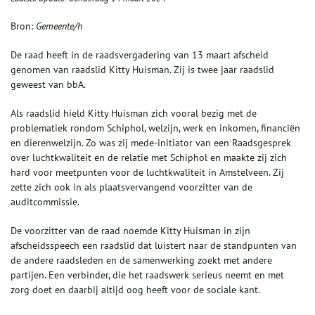
Bron:
Gemeente/h
De raad heeft in de raadsvergadering van 13 maart afscheid
genomen van raadslid Kitty Huisman. Zij is twee jaar raadslid
geweest van bbA.
Als raadslid hield Kitty Huisman zich vooral bezig met de
problematiek rondom Schiphol, welzijn, werk en inkomen, financiën
en dierenwelzijn. Zo was zij mede-initiator van een Raadsgesprek
over luchtkwaliteit en de relatie met Schiphol en maakte zij zich
hard voor meetpunten voor de luchtkwaliteit in Amstelveen. Zij
zette zich ook in als plaatsvervangend voorzitter van de
auditcommissie.
De voorzitter van de raad noemde Kitty Huisman in zijn
afscheidsspeech een raadslid dat luistert naar de standpunten van
de andere raadsleden en de samenwerking zoekt met andere
partijen. Een verbinder, die het raadswerk serieus neemt en met
zorg doet en daarbij altijd oog heeft voor de sociale kant.