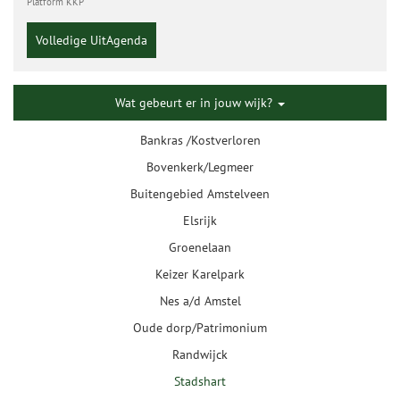
Platform KKP
Volledige UitAgenda
Wat gebeurt er in jouw wijk?
Bankras /Kostverloren
Bovenkerk/Legmeer
Buitengebied Amstelveen
Elsrijk
Groenelaan
Keizer Karelpark
Nes a/d Amstel
Oude dorp/Patrimonium
Randwijck
Stadshart