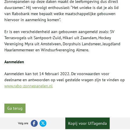
Zonnepanelen op deze daken maakt de leefomgeving dus direct
duurzamer.”. Hij vervolgt enthousiast: “Het unieke is dat je als lid
van Rabobank mee bepaalt welke maatschappelijke gebouwen
hiervoor in aanmerking komen”.
Er is een verscheidenheid aan gebouwen aangemeld zoals: SV
Terrasvogels uit Santpoort-Zuid, Hikari uit Zaandam, Hockey
Vereniging Myra uit Amstelveen, Dorpshuis Landsmeer, Jeugdland
Haarlemmermeer en Windsurfverenging Almere.
Aanmelden
Aanmelden kan tot 14 februari 2022. De voorwaarden voor
deelname en antwoorden op veel gestelde vragen zijn te vinden op
www.rabo-zonnepanelen.nl
Ga terug
Kopij voor UITagenda
Volg ons