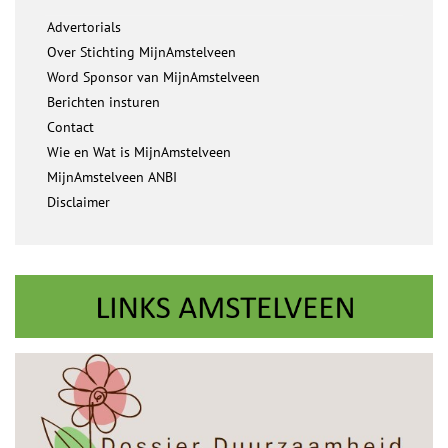
Advertorials
Over Stichting MijnAmstelveen
Word Sponsor van MijnAmstelveen
Berichten insturen
Contact
Wie en Wat is MijnAmstelveen
MijnAmstelveen ANBI
Disclaimer