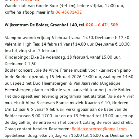
Wandelclub van Goede Buur (3-4 km), iedere vrijdag 12:00 uur,
koffie na afloop, meer info
06-45691432
Wijkcentrum De Bolder, Groenhof 140, tel.
020 – 6 471 509
Stamppotavond: vrijdag 6 februari vanaf 17.30. Deelname € 12,50.
Valentijn High Tea: 14 februari vanaf 14.00 uur. Deelname € 10,00.
Inschrijving start 2 februari.
Kinderbingo: Elke 3e woensdag, 18 februari, vanaf 15.00 uur.
Deelname € 2,50
Bolder concert: Joie de Vivre, Franse muziek voor klarinet en piano
in de Bolder opzondag 15 februari 2026 15:00 uur, zaal open 14:30
uur, speelt het Duo Heemsbergen & Van Jaarsveld (Angélique
Heemsbergen, piano en Nicole van Jaarsveld, klarinet) in de Bolder.
Het duo speelt een levendig programma met als titel: “Joie de Vivre”,
muziek uit bijna 3 eeuwen Franse muziek. Kaarten € 10, kinderen
t/m 12 jaar € 5 vanaf 9 februari verkrijgbaar aan de balie van de
Bolder tussen 9.00-17.00 uur en op 13 februari tot 13.00 uur, en op
de dag zelf bij de entrée van het concert zolang de voorraad strekt.
Graag contant betalen. Reserveren:
Bolderconcerten@gmail.com
Spelletjesmiddag: elke vrijdag van 13.00 tot 16.00 uur. Deelname €