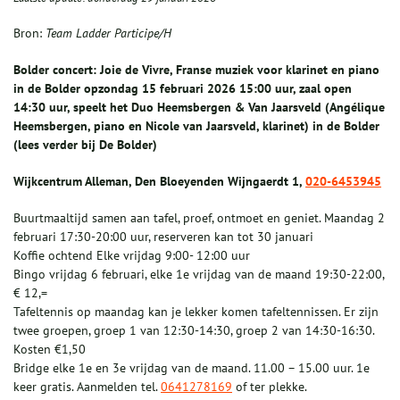
Bron:
Team Ladder Participe/H
Bolder concert: Joie de Vivre, Franse muziek voor klarinet en piano
in de Bolder opzondag 15 februari 2026 15:00 uur, zaal open
14:30 uur, speelt het Duo Heemsbergen & Van Jaarsveld (Angélique
Heemsbergen, piano en Nicole van Jaarsveld, klarinet) in de Bolder
(lees verder bij De Bolder)
Wijkcentrum Alleman, Den Bloeyenden Wijngaerdt 1,
020-6453945
Buurtmaaltijd samen aan tafel, proef, ontmoet en geniet. Maandag 2
februari 17:30-20:00 uur, reserveren kan tot 30 januari
Koffie ochtend Elke vrijdag 9:00- 12:00 uur
Bingo vrijdag 6 februari, elke 1e vrijdag van de maand 19:30-22:00,
€ 12,=
Tafeltennis op maandag kan je lekker komen tafeltennissen. Er zijn
twee groepen, groep 1 van 12:30-14:30, groep 2 van 14:30-16:30.
Kosten €1,50
Bridge elke 1e en 3e vrijdag van de maand. 11.00 – 15.00 uur. 1e
keer gratis. Aanmelden tel.
0641278169
of ter plekke.