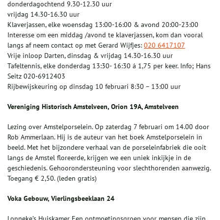
donderdagochtend 9.30-12.30 uur
vrijdag 14.30-16.30 uur
Klaverjassen, elke woensdag 13:00-16:00 & avond 20:00-23:00
Interesse om een middag /avond te klaverjassen, kom dan vooral
langs af neem contact op met Gerard Wijfjes:
020 6417107
Vrije inloop Darten, dinsdag & vrijdag 14.30-16.30 uur
Tafeltennis, elke donderdag 13:30- 16:30 á 1,75 per keer. Info; Hans
Seitz 020-6912403
Rijbewijskeuring op dinsdag 10 februari 8:30 – 13:00 uur
Vereniging Historisch Amstelveen, Orion 19A, Amstelveen
Lezing over Amstelporselein. Op zaterdag 7 februari om 14.00 door
Rob Ammerlaan. Hij is de auteur van het boek Amstelporselein in
beeld. Met het bijzondere verhaal van de porseleinfabriek die ooit
langs de Amstel floreerde, krijgen we een uniek inkijkje in de
geschiedenis. Gehoorondersteuning voor slechthorenden aanwezig.
Toegang € 2,50. (leden gratis)
Voka Gebouw, Vierlingsbeeklaan 24
Lonneke’s Huiskamer Een ontmoetingsgroep voor mensen die zijn