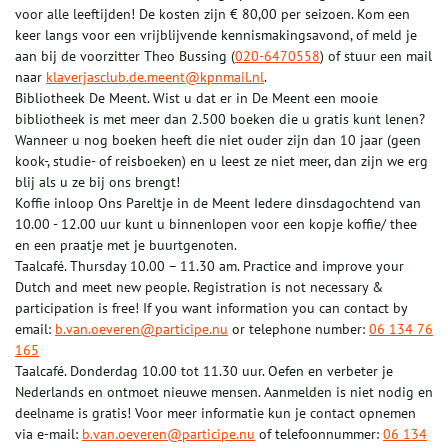
voor alle leeftijden! De kosten zijn € 80,00 per seizoen. Kom een
keer langs voor een vrijblijvende kennismakingsavond, of meld je
aan bij de voorzitter Theo Bussing (
020-6470558
) of stuur een mail
naar
klaverjasclub.de.meent@kpnmail.nl
.
Bibliotheek De Meent. Wist u dat er in De Meent een mooie
bibliotheek is met meer dan 2.500 boeken die u gratis kunt lenen?
Wanneer u nog boeken heeft die niet ouder zijn dan 10 jaar (geen
kook-, studie- of reisboeken) en u leest ze niet meer, dan zijn we erg
blij als u ze bij ons brengt!
Koffie inloop Ons Pareltje in de Meent Iedere dinsdagochtend van
10.00 - 12.00 uur kunt u binnenlopen voor een kopje koffie/ thee
en een praatje met je buurtgenoten.
Taalcafé. Thursday 10.00 – 11.30 am. Practice and improve your
Dutch and meet new people. Registration is not necessary &
participation is free! If you want information you can contact by
email:
b.van.oeveren@participe.nu
or telephone number:
06 134 76
165
Taalcafé. Donderdag 10.00 tot 11.30 uur. Oefen en verbeter je
Nederlands en ontmoet nieuwe mensen. Aanmelden is niet nodig en
deelname is gratis! Voor meer informatie kun je contact opnemen
via e-mail:
b.van.oeveren@participe.nu
of telefoonnummer:
06 134