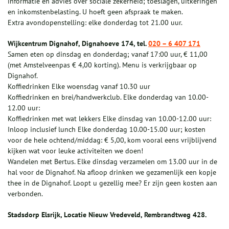
informatie en advies over sociale zekerheid; toeslagen, uitkeringen
en inkomstenbelasting. U hoeft geen afspraak te maken.
Extra avondopenstelling: elke donderdag tot 21.00 uur.
Wijkcentrum Dignahof, Dignahoeve 174, tel.
020 – 6 407 171
Samen eten op dinsdag en donderdag; vanaf 17:00 uur, € 11,00
(met Amstelveenpas € 4,00 korting). Menu is verkrijgbaar op
Dignahof.
Koffiedrinken Elke woensdag vanaf 10.30 uur
Koffiedrinken en brei/handwerkclub. Elke donderdag van 10.00-
12.00 uur:
Koffiedrinken met wat lekkers Elke dinsdag van 10.00-12.00 uur:
Inloop inclusief lunch Elke donderdag 10.00-15.00 uur; kosten
voor de hele ochtend/middag: € 5,00, kom vooral eens vrijblijvend
kijken wat voor leuke activiteiten we doen!
Wandelen met Bertus. Elke dinsdag verzamelen om 13.00 uur in de
hal voor de Dignahof. Na afloop drinken we gezamenlijk een kopje
thee in de Dignahof. Loopt u gezellig mee? Er zijn geen kosten aan
verbonden.
Stadsdorp Elsrijk, Locatie Nieuw Vredeveld, Rembrandtweg 428.