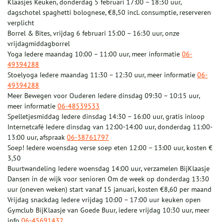
Klaasjes Keuken, donderdag 5 februari 17:00 – 18:30 uur,
dagschotel spaghetti bolognese, €8,50 incl. consumptie, reserveren
verplicht
Borrel & Bites, vrijdag 6 februari 15:00 – 16:30 uur, onze
vrijdagmiddagborrel
Yoga Iedere maandag 10:00 – 11:00 uur, meer informatie
06-
49394288
Stoelyoga Iedere maandag 11:30 – 12:30 uur, meer informatie
06-
49394288
Meer Bewegen voor Ouderen Iedere dinsdag 09:30 – 10:15 uur,
meer informatie
06-48539533
Spelletjesmiddag Iedere dinsdag 14:30 – 16:00 uur, gratis inloop
Internetcafé Iedere dinsdag van 12:00-14:00 uur, donderdag 11:00-
13:00 uur, afspraak
06-38761797
Soep! Iedere woensdag verse soep eten 12:00 – 13:00 uur, kosten €
3,50
Buurtwandeling Iedere woensdag 14:00 uur, verzamelen BijKlaasje
Dansen in de wijk voor senioren Om de week op donderdag 13:30
uur (oneven weken) start vanaf 15 januari, kosten €8,60 per maand
Vrijdag snackdag Iedere vrijdag 10:00 – 17:00 uur keuken open
Gymclub BijKlaasje van Goede Buur, iedere vrijdag 10:30 uur, meer
info
06-45691432