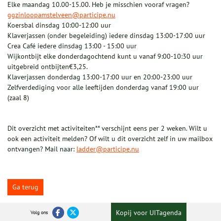
Elke maandag 10.00-15.00. Heb je misschien vooraf vragen?
ggzinloopamstelveen@participe.nu
Koersbal dinsdag 10:00-12:00 uur
Klaverjassen (onder begeleiding) iedere dinsdag 13:00-17:00 uur
Crea Café iedere dinsdag 13:00 - 15:00 uur
Wijkontbijt elke donderdagochtend kunt u vanaf 9:00-10:30 uur
uitgebreid ontbijten€3,25.
Klaverjassen donderdag 13:00-17:00 uur en 20:00-23:00 uur
Zelfverdediging voor alle leeftijden donderdag vanaf 19:00 uur
(zaal 8)
Dit overzicht met activiteiten** verschijnt eens per 2 weken. Wilt u
ook een activiteit melden? Of wilt u dit overzicht zelf in uw mailbox
ontvangen? Mail naar:
ladder@participe.nu
Ga terug
Kopij voor UITagenda
Volg ons