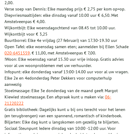
2,00.
Verse soep van Dennis: Elke maandag prijs € 2,75 per kom op=op.
Diepvriesmaaltijden: elke dinsdag vanaf 10.00 uur € 6,50. Met
Amstelveenpas € 4,00.
Wijkontbijt: Elke woensdagochtend van 08.45 tot 10.00 uur.
Wijkontbijt voor € 3,25
Buurtborrel: Elke 4e vrijdag (27 februari) van 17.30-19.30 uur
Open Tafel: elke woensdag samen eten; aanmelden bij Ellen Schade
020-6451559
. € 11,00, met Amstelveenpas € 7,00.
!Woon: Elke woensdag vanaf 15.30 uur vrije inloop. Gratis advies
voor al uw woonproblemen met uw verhuurder.
Infopunt: elke donderdag vanaf 13:00-14.00 uur voor al uw vragen.
Elke 2e en 4edonderdag Peter Dekkers voor computerhulp
aanwezig
Stoelmassage: Elke 3e donderdag van de maand geeft Margot
Kiewied stoelmassage. Een afspraak kunt u maken via:
06-
21220222
Gratis bibliotheek: Dagelijks kunt u bij ons terecht voor het lenen
(en terugbrengen) van een spannend, romantisch of kinderboek.
Biljarten: Elke dag kunt u langskomen om gezellig te biljarten.
Sociaal Steunpunt Iedere dinsdag van 10:00 -12:00 uur. Voor