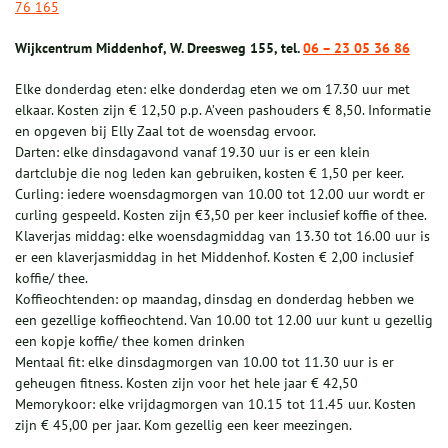
76 165
Wijkcentrum Middenhof, W. Dreesweg 155, tel.
06 – 23 05 36 86
Elke donderdag eten: elke donderdag eten we om 17.30 uur met
elkaar. Kosten zijn € 12,50 p.p. A’veen pashouders € 8,50. Informatie
en opgeven bij Elly Zaal tot de woensdag ervoor.
Darten: elke dinsdagavond vanaf 19.30 uur is er een klein
dartclubje die nog leden kan gebruiken, kosten € 1,50 per keer.
Curling: iedere woensdagmorgen van 10.00 tot 12.00 uur wordt er
curling gespeeld. Kosten zijn €3,50 per keer inclusief koffie of thee.
Klaverjas middag: elke woensdagmiddag van 13.30 tot 16.00 uur is
er een klaverjasmiddag in het Middenhof. Kosten € 2,00 inclusief
koffie/ thee.
Koffieochtenden: op maandag, dinsdag en donderdag hebben we
een gezellige koffieochtend. Van 10.00 tot 12.00 uur kunt u gezellig
een kopje koffie/ thee komen drinken
Mentaal fit: elke dinsdagmorgen van 10.00 tot 11.30 uur is er
geheugen fitness. Kosten zijn voor het hele jaar € 42,50
Memorykoor: elke vrijdagmorgen van 10.15 tot 11.45 uur. Kosten
zijn € 45,00 per jaar. Kom gezellig een keer meezingen.