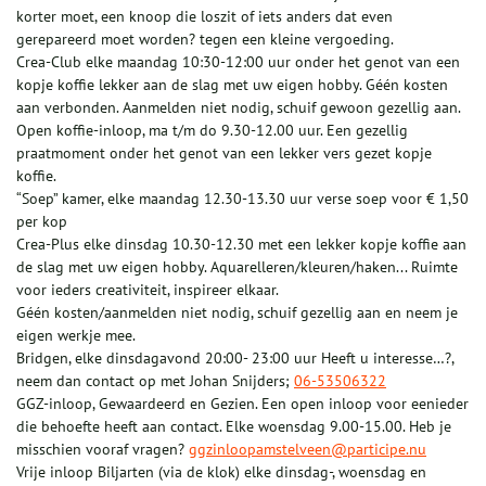
korter moet, een knoop die loszit of iets anders dat even
gerepareerd moet worden? tegen een kleine vergoeding.
Crea-Club elke maandag 10:30-12:00 uur onder het genot van een
kopje koffie lekker aan de slag met uw eigen hobby. Géén kosten
aan verbonden. Aanmelden niet nodig, schuif gewoon gezellig aan.
Open koffie-inloop, ma t/m do 9.30-12.00 uur. Een gezellig
praatmoment onder het genot van een lekker vers gezet kopje
koffie.
“Soep” kamer, elke maandag 12.30-13.30 uur verse soep voor € 1,50
per kop
Crea-Plus elke dinsdag 10.30-12.30 met een lekker kopje koffie aan
de slag met uw eigen hobby. Aquarelleren/kleuren/haken... Ruimte
voor ieders creativiteit, inspireer elkaar.
Géén kosten/aanmelden niet nodig, schuif gezellig aan en neem je
eigen werkje mee.
Bridgen, elke dinsdagavond 20:00- 23:00 uur Heeft u interesse…?,
neem dan contact op met Johan Snijders;
06-53506322
GGZ-inloop, Gewaardeerd en Gezien. Een open inloop voor eenieder
die behoefte heeft aan contact. Elke woensdag 9.00-15.00. Heb je
misschien vooraf vragen?
ggzinloopamstelveen@participe.nu
Vrije inloop Biljarten (via de klok) elke dinsdag-, woensdag en