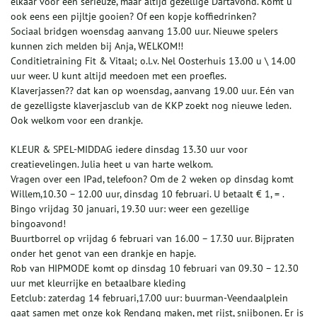
elkaar voor een serieuze, maar altijd gezellige Dartavond. Komt u
ook eens een pijltje gooien? Of een kopje koffiedrinken?
Sociaal bridgen woensdag aanvang 13.00 uur. Nieuwe spelers
kunnen zich melden bij Anja, WELKOM!!
Conditietraining Fit & Vitaal; o.l.v. Nel Oosterhuis 13.00 u \ 14.00
uur weer. U kunt altijd meedoen met een proefles.
Klaverjassen?? dat kan op woensdag, aanvang 19.00 uur. Eén van
de gezelligste klaverjasclub van de KKP zoekt nog nieuwe leden.
Ook welkom voor een drankje.
KLEUR & SPEL-MIDDAG iedere dinsdag 13.30 uur voor
creatievelingen. Julia heet u van harte welkom.
Vragen over een IPad, telefoon? Om de 2 weken op dinsdag komt
Willem,10.30 – 12.00 uur, dinsdag 10 februari. U betaalt € 1, = .
Bingo vrijdag 30 januari, 19.30 uur: weer een gezellige
bingoavond!
Buurtborrel op vrijdag 6 februari van 16.00 – 17.30 uur. Bijpraten
onder het genot van een drankje en hapje.
Rob van HIPMODE komt op dinsdag 10 februari van 09.30 – 12.30
uur met kleurrijke en betaalbare kleding
Eetclub: zaterdag 14 februari,17.00 uur: buurman-Veendaalplein
gaat samen met onze kok Rendang maken, met rijst, snijbonen. Er is