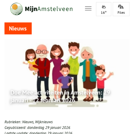
Toggle navigation
16°
Files
Nieuws
Doe Mee activiteiten in Amstelveen: 29
januari - 12 februari 2026
Rubrieken:
Nieuws
,
Wijknieuws
Gepubliceerd:
donderdag 29 januari 2026
Laatste update:
donderdag 29 januari 2026