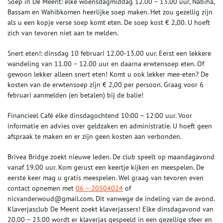
Soep in De Meent: elke woensdagmiddag 12.00 – 13.00 uur, Nabiha,
Bassam en Wahibkomen heerlijke soep maken. Het zou gezellig zijn
als u een kopje verse soep komt eten. De soep kost € 2,00. U hoeft
zich van tevoren niet aan te melden.
Snert eten!: dinsdag 10 februari 12.00-13.00 uur. Eerst een lekkere
wandeling van 11.00 – 12.00 uur en daarna erwtensoep eten. Of
gewoon lekker alleen snert eten! Komt u ook lekker mee-eten? De
kosten van de erwtensoep zijn € 2,00 per persoon. Graag voor 6
februari aanmelden (en betalen) bij de balie!
Financieel Café elke dinsdagochtend 10:00 – 12:00 uur. Voor
informatie en advies over geldzaken en administratie. U hoeft geen
afspraak te maken en er zijn geen kosten aan verbonden.
Brivea Bridge zoekt nieuwe leden. De club speelt op maandagavond
vanaf 19.00 uur. Kom gerust een keertje kijken en meespelen. De
eerste keer mag u gratis meespelen. Wel graag van tevoren even
contact opnemen met
06 – 20504024
of
nicvanderwoud@gmail.com. Dit vanwege de indeling van de avond.
Klaverjasclub De Meent zoekt klaverjassers! Elke dinsdagavond van
20.00 – 23.00 wordt er klaverjas gespeeld in een gezellige sfeer en