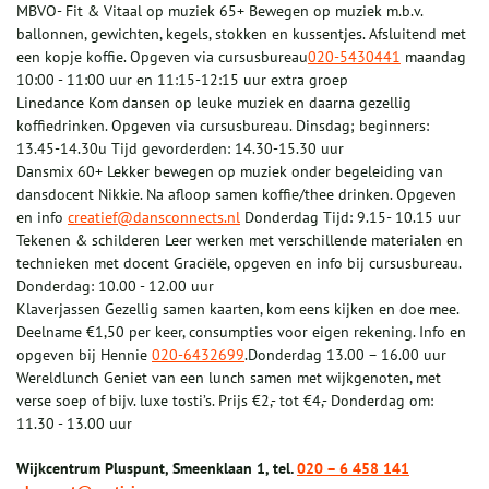
MBVO- Fit & Vitaal op muziek 65+ Bewegen op muziek m.b.v.
ballonnen, gewichten, kegels, stokken en kussentjes. Afsluitend met
een kopje koffie. Opgeven via cursusbureau
020-5430441
maandag
10:00 - 11:00 uur en 11:15-12:15 uur extra groep
Linedance Kom dansen op leuke muziek en daarna gezellig
koffiedrinken. Opgeven via cursusbureau. Dinsdag; beginners:
13.45-14.30u Tijd gevorderden: 14.30-15.30 uur
Dansmix 60+ Lekker bewegen op muziek onder begeleiding van
dansdocent Nikkie. Na afloop samen koffie/thee drinken. Opgeven
en info
creatief@dansconnects.nl
Donderdag Tijd: 9.15- 10.15 uur
Tekenen & schilderen Leer werken met verschillende materialen en
technieken met docent Graciële, opgeven en info bij cursusbureau.
Donderdag: 10.00 - 12.00 uur
Klaverjassen Gezellig samen kaarten, kom eens kijken en doe mee.
Deelname €1,50 per keer, consumpties voor eigen rekening. Info en
opgeven bij Hennie
020-6432699
.Donderdag 13.00 – 16.00 uur
Wereldlunch Geniet van een lunch samen met wijkgenoten, met
verse soep of bijv. luxe tosti’s. Prijs €2,- tot €4,- Donderdag om:
11.30 - 13.00 uur
Wijkcentrum Pluspunt, Smeenklaan 1, tel.
020 – 6 458 141