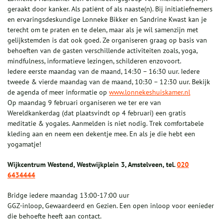
geraakt door kanker. Als patiënt of als naaste(n). Bij initiatiefnemers
en ervaringsdeskundige Lonneke Bikker en Sandrine Kwast kan je
terecht om te praten en te delen, maar als je wil samenzijn met
gelijkstemden is dat ook goed. Ze organiseren graag op basis van
behoeften van de gasten verschillende activiteiten zoals, yoga,
mindfulness, informatieve lezingen, schilderen enzovoort.
Iedere eerste maandag van de maand, 14:30 – 16:30 uur. Iedere
tweede & vierde maandag van de maand, 10:30 – 12:30 uur. Bekijk
de agenda of meer informatie op
www.lonnekeshuiskamer.nl
Op maandag 9 februari organiseren we ter ere van
Wereldkankerdag (dat plaatsvindt op 4 februari) een gratis
meditatie & yogales. Aanmelden is niet nodig. Trek comfortabele
kleding aan en neem een dekentje mee. En als je die hebt een
yogamatje!
Wijkcentrum Westend, Westwijkplein 3, Amstelveen, tel.
020
6434444
Bridge iedere maandag 13:00-17:00 uur
GGZ-inloop, Gewaardeerd en Gezien. Een open inloop voor eenieder
die behoefte heeft aan contact.