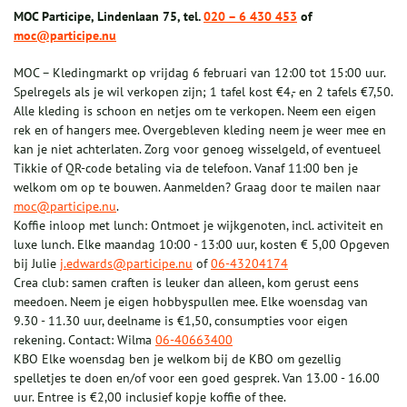
MOC Participe, Lindenlaan 75, tel.
020 – 6 430 453
of
moc@participe.nu
MOC – Kledingmarkt op vrijdag 6 februari van 12:00 tot 15:00 uur.
Spelregels als je wil verkopen zijn; 1 tafel kost €4,- en 2 tafels €7,50.
Alle kleding is schoon en netjes om te verkopen. Neem een eigen
rek en of hangers mee. Overgebleven kleding neem je weer mee en
kan je niet achterlaten. Zorg voor genoeg wisselgeld, of eventueel
Tikkie of QR-code betaling via de telefoon. Vanaf 11:00 ben je
welkom om op te bouwen. Aanmelden? Graag door te mailen naar
moc@participe.nu
.
Koffie inloop met lunch: Ontmoet je wijkgenoten, incl. activiteit en
luxe lunch. Elke maandag 10:00 - 13:00 uur, kosten € 5,00 Opgeven
bij Julie
j.edwards@participe.nu
of
06-43204174
Crea club: samen craften is leuker dan alleen, kom gerust eens
meedoen. Neem je eigen hobbyspullen mee. Elke woensdag van
9.30 - 11.30 uur, deelname is €1,50, consumpties voor eigen
rekening. Contact: Wilma
06-40663400
KBO Elke woensdag ben je welkom bij de KBO om gezellig
spelletjes te doen en/of voor een goed gesprek. Van 13.00 - 16.00
uur. Entree is €2,00 inclusief kopje koffie of thee.