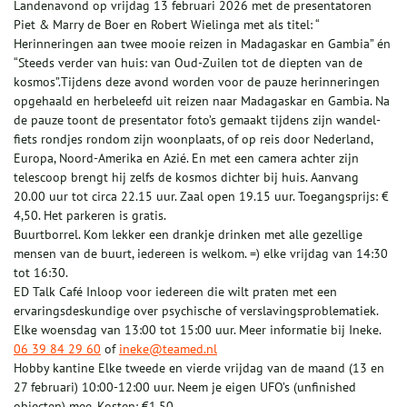
Landenavond op vrijdag 13 februari 2026 met de presentatoren
Piet & Marry de Boer en Robert Wielinga met als titel: “
Herinneringen aan twee mooie reizen in Madagaskar en Gambia” én
“Steeds verder van huis: van Oud-Zuilen tot de diepten van de
kosmos”.Tijdens deze avond worden voor de pauze herinneringen
opgehaald en herbeleefd uit reizen naar Madagaskar en Gambia. Na
de pauze toont de presentator foto’s gemaakt tijdens zijn wandel-
fiets rondjes rondom zijn woonplaats, of op reis door Nederland,
Europa, Noord-Amerika en Azié. En met een camera achter zijn
telescoop brengt hij zelfs de kosmos dichter bij huis. Aanvang
20.00 uur tot circa 22.15 uur. Zaal open 19.15 uur. Toegangsprijs: €
4,50. Het parkeren is gratis.
Buurtborrel. Kom lekker een drankje drinken met alle gezellige
mensen van de buurt, iedereen is welkom. =) elke vrijdag van 14:30
tot 16:30.
ED Talk Café Inloop voor iedereen die wilt praten met een
ervaringsdeskundige over psychische of verslavingsproblematiek.
Elke woensdag van 13:00 tot 15:00 uur. Meer informatie bij Ineke.
06 39 84 29 60
of
ineke@teamed.nl
Hobby kantine Elke tweede en vierde vrijdag van de maand (13 en
27 februari) 10:00-12:00 uur. Neem je eigen UFO’s (unfinished
objecten) mee. Kosten: €1,50