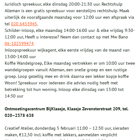
Juridisch spreekuur, elke dinsdag 20:00-21:30 uur. Rechtshulp
Alleman is een gratis spreekuur voor eerstelijns rechtshulp. Maak
uiterlijk de voorafgaande maandag voor 12:00 uur een afspraak via
tel
020 6453945
.
Schilder-inloop, elke maandag 14:00-16:00 uur & elke vrijdag 9:30-
12:00 uur, Heeft u interesse? Neem dan contact op met Mw Bano
06-102599474
Inloopspreekuur wijkagent, elke eerste vrijdag van de maand van
13:00-14:00 uur
Koffie Wandelgroep, Elke maandag vertrekken er om 10:00 uur twee
wandelgroepen vanuit Alleman, een snelle groep en een rustige
groep. Loop gezellig mee en drink daarna een lekker kopje koffie
Woon! Spreekuur voor iedereen die advies nodig heeft met
betrekking tot hun woning. Inloop elke dinsdag van 13:00 tot
14:30 uur
Ontmoetingscentrum BijKlaasje, Klaasje Zevensterstraat 209, tel.
020–2378 638
Creatief Atelier, donderdag 5 februari 11:00 – 12:30 uur, sieraden
maken, €12,50 incl. koffie met lekkers, aanmelden verplicht