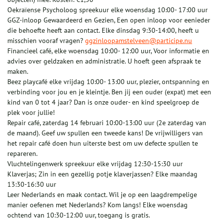
Oekraïense Psycholoog spreekuur elke woensdag 10:00- 17:00 uur
GGZ-inloop Gewaardeerd en Gezien, Een open inloop voor eenieder
die behoefte heeft aan contact. Elke dinsdag 9:30-14:00, heeft u
misschien vooraf vragen?
ggzinloopamstelveen@participe.nu
Financieel café, elke woensdag 10:00- 12:00 uur, Voor informatie en
advies over geldzaken en administratie. U hoeft geen afspraak te
maken.
Beez playcafé elke vrijdag 10:00- 13:00 uur, plezier, ontspanning en
verbinding voor jou en je kleintje. Ben jij een ouder (expat) met een
kind van 0 tot 4 jaar? Dan is onze ouder- en kind speelgroep de
plek voor jullie!
Repair café, zaterdag 14 februari 10:00-13:00 uur (2e zaterdag van
de maand). Geef uw spullen een tweede kans! De vrijwilligers van
het repair café doen hun uiterste best om uw defecte spullen te
repareren.
Vluchtelingenwerk spreekuur elke vrijdag 12:30-15:30 uur
Klaverjas; Zin in een gezellig potje klaverjassen? Elke maandag
13:30-16:30 uur
Leer Nederlands en maak contact. Wil je op een laagdrempelige
manier oefenen met Nederlands? Kom langs! Elke woensdag
ochtend van 10:30-12:00 uur, toegang is gratis.