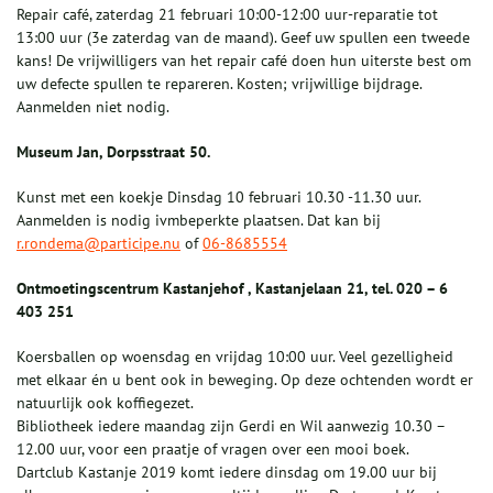
Repair café, zaterdag 21 februari 10:00-12:00 uur-reparatie tot
13:00 uur (3e zaterdag van de maand). Geef uw spullen een tweede
kans! De vrijwilligers van het repair café doen hun uiterste best om
uw defecte spullen te repareren. Kosten; vrijwillige bijdrage.
Aanmelden niet nodig.
Museum Jan, Dorpsstraat 50.
Kunst met een koekje Dinsdag 10 februari 10.30 -11.30 uur.
Aanmelden is nodig ivmbeperkte plaatsen. Dat kan bij
r.rondema@participe.nu
of
06-8685554
Ontmoetingscentrum Kastanjehof , Kastanjelaan 21, tel. 020 – 6
403 251
Koersballen op woensdag en vrijdag 10:00 uur. Veel gezelligheid
met elkaar én u bent ook in beweging. Op deze ochtenden wordt er
natuurlijk ook koffiegezet.
Bibliotheek iedere maandag zijn Gerdi en Wil aanwezig 10.30 –
12.00 uur, voor een praatje of vragen over een mooi boek.
Dartclub Kastanje 2019 komt iedere dinsdag om 19.00 uur bij