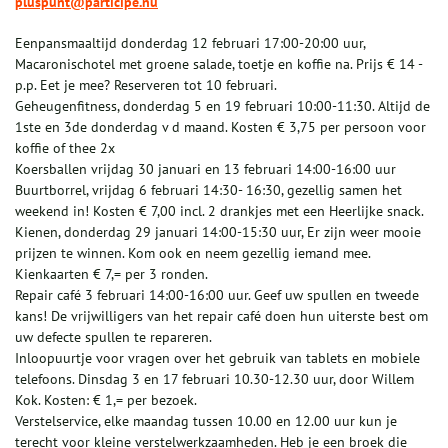
pluspunt@participe.nu
Eenpansmaaltijd donderdag 12 februari 17:00-20:00 uur,
Macaronischotel met groene salade, toetje en koffie na. Prijs € 14 -
p.p. Eet je mee? Reserveren tot 10 februari.
Geheugenfitness, donderdag 5 en 19 februari 10:00-11:30. Altijd de
1ste en 3de donderdag v d maand. Kosten € 3,75 per persoon voor
koffie of thee 2x
Koersballen vrijdag 30 januari en 13 februari 14:00-16:00 uur
Buurtborrel, vrijdag 6 februari 14:30- 16:30, gezellig samen het
weekend in! Kosten € 7,00 incl. 2 drankjes met een Heerlijke snack.
Kienen, donderdag 29 januari 14:00-15:30 uur, Er zijn weer mooie
prijzen te winnen. Kom ook en neem gezellig iemand mee.
Kienkaarten € 7,= per 3 ronden.
Repair café 3 februari 14:00-16:00 uur. Geef uw spullen en tweede
kans! De vrijwilligers van het repair café doen hun uiterste best om
uw defecte spullen te repareren.
Inloopuurtje voor vragen over het gebruik van tablets en mobiele
telefoons. Dinsdag 3 en 17 februari 10.30-12.30 uur, door Willem
Kok. Kosten: € 1,= per bezoek.
Verstelservice, elke maandag tussen 10.00 en 12.00 uur kun je
terecht voor kleine verstelwerkzaamheden. Heb je een broek die