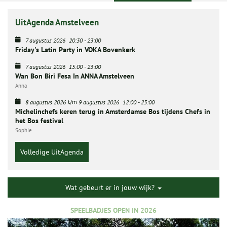
UitAgenda Amstelveen
7 augustus 2026
20:30
-
23:00
Friday's Latin Party in VOKA Bovenkerk
7 augustus 2026
15:00
-
23:00
Wan Bon Biri Fesa In ANNA Amstelveen
Anna
t/m
8 augustus 2026
9 augustus 2026
12:00
-
23:00
Michelinchefs keren terug in Amsterdamse Bos tijdens Chefs in
het Bos festival
Sophie
Volledige UitAgenda
Wat gebeurt er in jouw wijk?
SPEELBADJES OPEN IN 2026