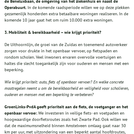
de Beneluxbaan, de omgeving van het ziekenhuis en naast de
Operabuurt.
In de komende raadsperiode willen we op deze plekken
gezamenlijk honderden extra betaalbare woningen realiseren. In de
komende 10 jaar gaat het om ruim 10.000 extra woningen.
3. Mobiliteit & bereikbaarheid – wie krijgt prioriteit?
De Uithoornlijn, de groei van de Zuidas en toenemend autoverkeer
zorgen voor drukte in het openbaar vervoer, op fietspaden en
rondom scholen. Veel inwoners ervaren overvolle voertuigen en
haltes die slecht toegankelijk zijn voor ouderen en mensen met een
beperking.
Wie krijgt prioriteit: auto, fiets of openbaar vervoer? En welke concrete
maatregelen neemt u om de bereikbaarheid en veiligheid voor scholieren,
ouderen en mensen met een beperking te verbeteren?
GroenLinks-PvdA geeft prioriteit aan de fiets, de voetganger en het
openbaar vervoe
r. We investeren in veilige fiets- en voetpaden en
hoogwaardige doorfietsroutes zoals het Zwarte Pad. Ook willen we
dat de maximumsnelheid binnen Amstelveen omlaag gaat naar 30
km per uur, met uitzondering van een beperkt aantal hoofdroutes,