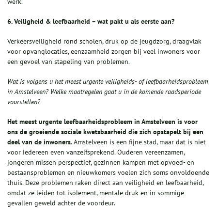
werk.
6. Veiligheid & leefbaarheid – wat pakt u als eerste aan?
Verkeersveiligheid rond scholen, druk op de jeugdzorg, draagvlak
voor opvanglocaties, eenzaamheid zorgen bij veel inwoners voor
een gevoel van stapeling van problemen.
Wat is volgens u het meest urgente veiligheids- of leefbaarheidsprobleem
in Amstelveen? Welke maatregelen gaat u in de komende raadsperiode
voorstellen?
Het meest urgente leefbaarheidsprobleem in Amstelveen is voor
ons de groeiende sociale kwetsbaarheid die zich opstapelt bij een
deel van de inwoners
. Amstelveen is een fijne stad, maar dat is niet
voor iedereen even vanzelfsprekend. Ouderen vereenzamen,
jongeren missen perspectief, gezinnen kampen met opvoed- en
bestaansproblemen en nieuwkomers voelen zich soms onvoldoende
thuis. Deze problemen raken direct aan veiligheid en leefbaarheid,
omdat ze leiden tot isolement, mentale druk en in sommige
gevallen geweld achter de voordeur.