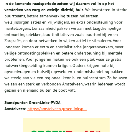
In de komende raadsperiode zetten wij daarom vol in op het
versterken van zorg en welzijn dichtbij huis.
We investeren in sterke
buurtteams, betere samenwerking tussen huisartsen,
welzijnsorganisaties en vrijwilligers, en extra ondersteuning voor
mantelzorgers. Eenzaamheid pakken we aan met laagdrempelige
ontmoetingsplekken, buurtinitiatieven zoals buurtontbijten en
Zorgcafés, en door netwerken in wijken actief te stimuleren. Voor
jongeren komen er extra en specialistische jongerenwerkers, meer
veilige ontmoetingsplekken en betere ondersteuning bij mentale
problemen. Voor jongeren maken we ook een plek waar ze gratis
huiswerkbegeleiding kunnen krijgen. Ouders krijgen hulp bij
opvoedvragen en huiselijk geweld en kindermishandeling pakken
we stevig aan via een regionaal kennis- en hulpcentrum. Zo bouwen
we aan een sterk en verbonden Amstelveen, waarin iedereen wordt
gezien en niemand buiten de boot valt.
Standpunten GroenLinks-PVDA
Amstelveen:
https://amstelveen.groenlinksp...