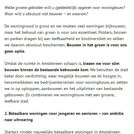
Welke groene gebieden wilt u (gedeeltelijk) opgeven voor woningbouw?
Waar wilt u absoluut niet bouwen – en waarom?
De woningnood is groot en we moeten veel woningen bijbouwen,
maar het behoud van groen is voor ons essentieel. Polders, bossen
en parken dragen bij aan leefbaarheid en biodiversiteit en willen
we daarom absoluut beschermen.
Bouwen in het groen is voor ons
geen optie.
Omdat de ruimte in Amstelveen schaars is,
kiezen we voor slim
bouwen binnen de bestaande bebouwde kom
. We benutten de stad
beter door verdichting: waar mogelijk bouwen we de hoogte in,
herontwikkelen we bedrijventerreinen voor woningbouw, en zetten
we in op optoppen, aanbouwen en het uitplinten van bestaande
gebouwen. Zo combineren we woningbouw met een groene,
leefbare stad.
2. Betaalbare woningen voor jongeren en senioren – van ambitie
naar uitvoering
Starters vinden nauwelijks betaalbare woningen in Amstelveen.