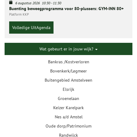
6 augustus 2026
10:30
-
11:30
Buenting beweegprogramma voor 80-plussers: GYM-INN 80+
Platform KKP
Volledige UitAgenda
Wat gebeurt er in jouw wijk?
Bankras /Kostverloren
Bovenkerk/Legmeer
Buitengebied Amstelveen
Elsrijk
Groenelaan
Keizer Karelpark
Nes a/d Amstel
Oude dorp/Patrimonium
Randwijck