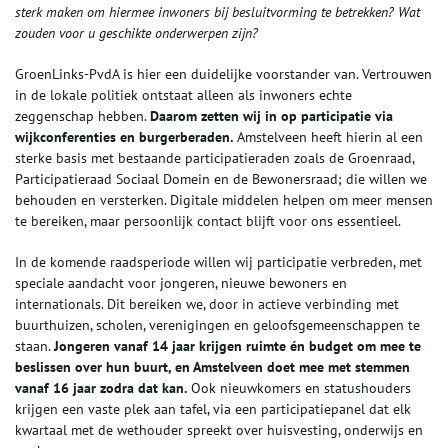
sterk maken om hiermee inwoners bij besluitvorming te betrekken? Wat
zouden voor u geschikte onderwerpen zijn?
GroenLinks-PvdA is hier een duidelijke voorstander van. Vertrouwen
in de lokale politiek ontstaat alleen als inwoners echte
zeggenschap hebben.
Daarom zetten wij in op participatie via
wijkconferenties en burgerberaden.
Amstelveen heeft hierin al een
sterke basis met bestaande participatieraden zoals de Groenraad,
Participatieraad Sociaal Domein en de Bewonersraad; die willen we
behouden en versterken. Digitale middelen helpen om meer mensen
te bereiken, maar persoonlijk contact blijft voor ons essentieel.
In de komende raadsperiode willen wij participatie verbreden, met
speciale aandacht voor jongeren, nieuwe bewoners en
internationals. Dit bereiken we, door in actieve verbinding met
buurthuizen, scholen, verenigingen en geloofsgemeenschappen te
staan.
Jongeren vanaf 14 jaar krijgen ruimte én budget om mee te
beslissen over hun buurt, en Amstelveen doet mee met stemmen
vanaf 16 jaar zodra dat kan.
Ook nieuwkomers en statushouders
krijgen een vaste plek aan tafel, via een participatiepanel dat elk
kwartaal met de wethouder spreekt over huisvesting, onderwijs en