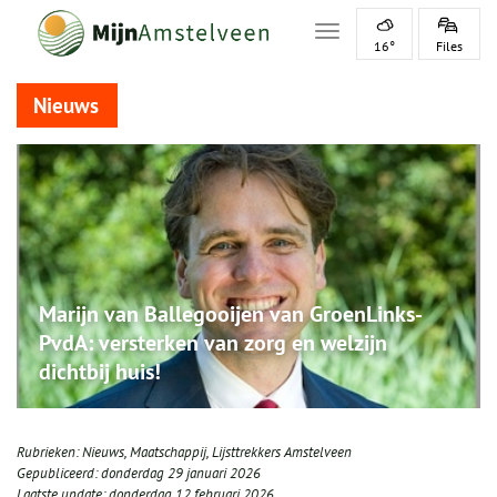
Toggle navigation
16°
Files
Nieuws
Marijn van Ballegooijen van GroenLinks-
PvdA: versterken van zorg en welzijn
dichtbij huis!
Rubrieken:
Nieuws
,
Maatschappij
,
Lijsttrekkers Amstelveen
Gepubliceerd:
donderdag 29 januari 2026
Laatste update:
donderdag 12 februari 2026