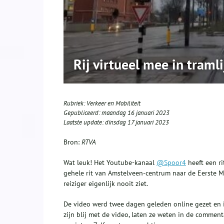
Rij virtueel mee in tramli
Rubriek:
Verkeer en Mobiliteit
Gepubliceerd:
maandag 16 januari 2023
Laatste update:
dinsdag 17 januari 2023
Bron:
RTVA
Wat leuk! Het Youtube-kanaal
@Spoor4
heeft een ri
gehele rit van Amstelveen-centrum naar de Eerste Ma
reiziger eigenlijk nooit ziet.
De video werd twee dagen geleden online gezet en i
zijn blij met de video, laten ze weten in de commenta