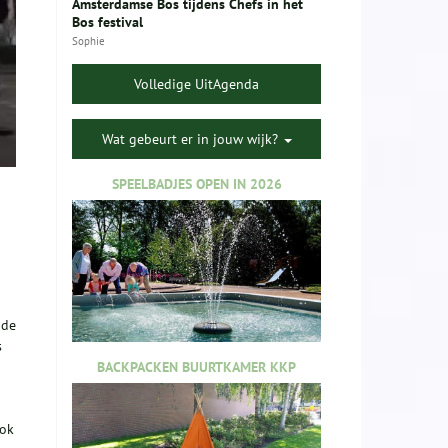
Amsterdamse Bos tijdens Chefs in het
Bos festival
Sophie
Volledige UitAgenda
Wat gebeurt er in jouw wijk?
SPEELBADJES OPEN IN 2026
 de
s
BACKPACKEN BUURTKAMER KKP
ook