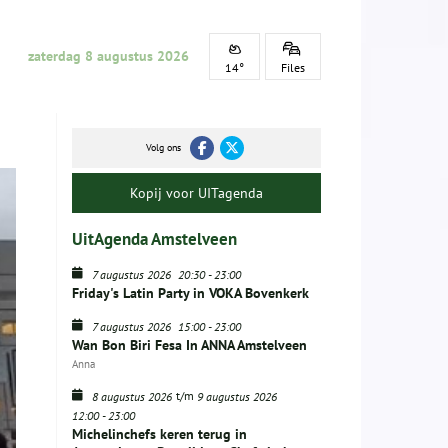
zaterdag 8 augustus 2026
14°
Files
Volg ons
Kopij voor UITagenda
UitAgenda Amstelveen
7 augustus 2026
20:30
-
23:00
Friday's Latin Party in VOKA Bovenkerk
7 augustus 2026
15:00
-
23:00
Wan Bon Biri Fesa In ANNA Amstelveen
Anna
t/m
8 augustus 2026
9 augustus 2026
12:00
-
23:00
Michelinchefs keren terug in