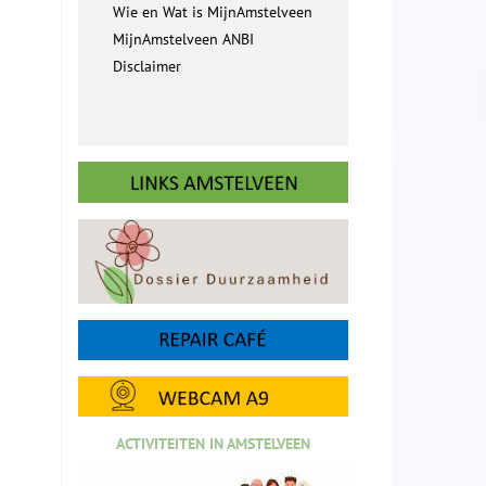
Wie en Wat is MijnAmstelveen
MijnAmstelveen ANBI
Disclaimer
ACTIVITEITEN IN AMSTELVEEN