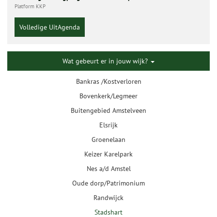
Platform KKP
Volledige UitAgenda
Wat gebeurt er in jouw wijk?
Bankras /Kostverloren
Bovenkerk/Legmeer
Buitengebied Amstelveen
Elsrijk
Groenelaan
Keizer Karelpark
Nes a/d Amstel
Oude dorp/Patrimonium
Randwijck
Stadshart