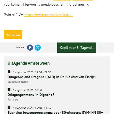
voorkomen. Hiervoor is goede bescherming belangrijk.
Twitter RIVM
https://twitter.com/rivm/statu...
Ga terug
Kopij voor UITagenda
Volg ons
UitAgenda Amstelveen
6 augustus 2026
18:00
-
22:00
Dungeons and Dragons (D&D) in De Blokhut van Elsrijk
Stadsdorp Elsrijk
6 augustus 2026
16:30
Driegangenmenu in Dignahof
Participe
6 augustus 2026
10:30
-
11:30
Buenting beweegprogramma voor 80-plussers: GYM-INN 80+