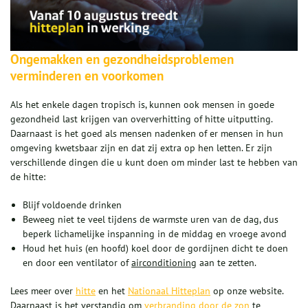
Ongemakken en gezondheidsproblemen
verminderen en voorkomen
Als het enkele dagen tropisch is, kunnen ook mensen in goede
gezondheid last krijgen van oververhitting of hitte uitputting.
Daarnaast is het goed als mensen nadenken of er mensen in hun
omgeving kwetsbaar zijn en dat zij extra op hen letten. Er zijn
verschillende dingen die u kunt doen om minder last te hebben van
de hitte:
Blijf voldoende drinken
Beweeg niet te veel tijdens de warmste uren van de dag, dus
beperk lichamelijke inspanning in de middag en vroege avond
Houd het huis (en hoofd) koel door de gordijnen dicht te doen
en door een ventilator of
airconditioning
aan te zetten.
Lees meer over
hitte
en het
Nationaal Hitteplan
op onze website.
Daarnaast is het verstandig om
verbranding door de zon
te