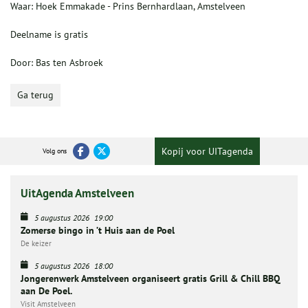
Waar: Hoek Emmakade - Prins Bernhardlaan, Amstelveen
Deelname is gratis
Door: Bas ten Asbroek
Ga terug
Kopij voor UITagenda
Volg ons
UitAgenda Amstelveen
5 augustus 2026
19:00
Zomerse bingo in ’t Huis aan de Poel
De keizer
5 augustus 2026
18:00
Jongerenwerk Amstelveen organiseert gratis Grill & Chill BBQ
aan De Poel.
Visit Amstelveen