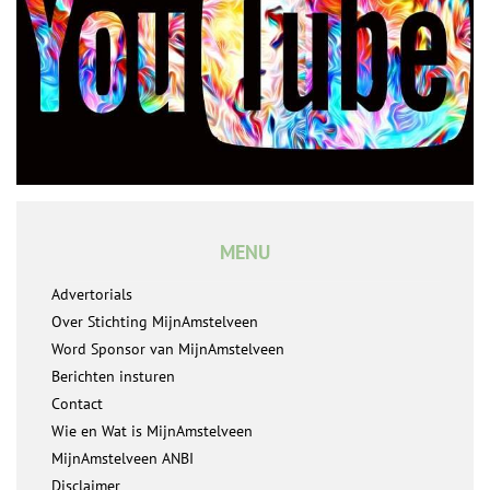
MENU
Advertorials
Over Stichting MijnAmstelveen
Word Sponsor van MijnAmstelveen
Berichten insturen
Contact
Wie en Wat is MijnAmstelveen
MijnAmstelveen ANBI
Disclaimer