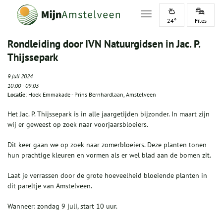
Toggle navigation
24°
Files
Rondleiding door IVN Natuurgidsen in Jac. P.
Thijssepark
9 juli 2024
10:00
-
09:03
Locatie
: Hoek Emmakade - Prins Bernhardlaan, Amstelveen
Het Jac. P. Thijssepark is in alle jaargetijden bijzonder. In maart zijn
wij er geweest op zoek naar voorjaarsbloeiers.
Dit keer gaan we op zoek naar zomerbloeiers. Deze planten tonen
hun prachtige kleuren en vormen als er wel blad aan de bomen zit.
Laat je verrassen door de grote hoeveelheid bloeiende planten in
dit pareltje van Amstelveen.
Wanneer: zondag 9 juli, start 10 uur.