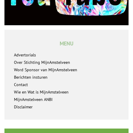
MENU
Advertorials
Over Stichting MijnAmstelveen
Word Sponsor van MijnAmstelveen
Berichten insturen
Contact
Wie en Wat is MijnAmstelveen
MijnAmstelveen ANBI
Disclaimer