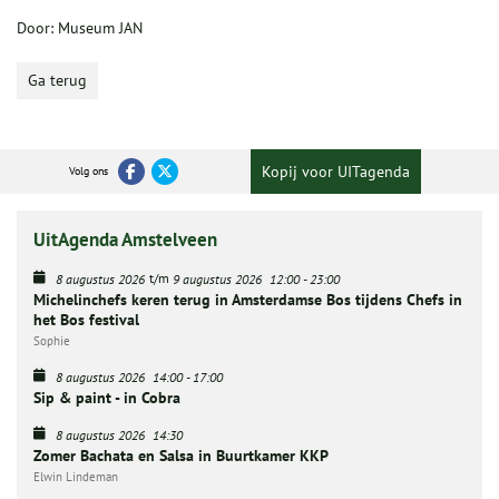
Door: Museum JAN
Ga terug
Kopij voor UITagenda
Volg ons
UitAgenda Amstelveen
t/m
8 augustus 2026
9 augustus 2026
12:00
-
23:00
Michelinchefs keren terug in Amsterdamse Bos tijdens Chefs in
het Bos festival
Sophie
8 augustus 2026
14:00
-
17:00
Sip & paint - in Cobra
8 augustus 2026
14:30
Zomer Bachata en Salsa in Buurtkamer KKP
Elwin Lindeman