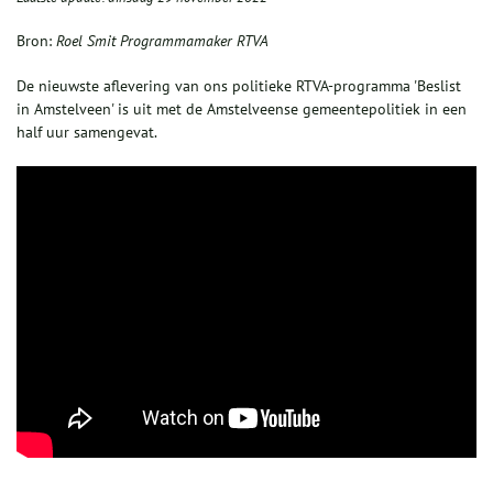
Bron:
Roel Smit Programmamaker RTVA
De nieuwste aflevering van ons politieke RTVA-programma 'Beslist
in Amstelveen' is uit met de Amstelveense gemeentepolitiek in een
half uur samengevat.