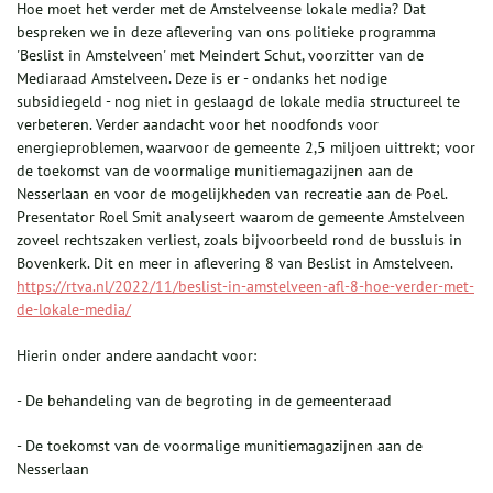
Hoe moet het verder met de Amstelveense lokale media? Dat
bespreken we in deze aflevering van ons politieke programma
'Beslist in Amstelveen' met Meindert Schut, voorzitter van de
Mediaraad Amstelveen. Deze is er - ondanks het nodige
subsidiegeld - nog niet in geslaagd de lokale media structureel te
verbeteren. Verder aandacht voor het noodfonds voor
energieproblemen, waarvoor de gemeente 2,5 miljoen uittrekt; voor
de toekomst van de voormalige munitiemagazijnen aan de
Nesserlaan en voor de mogelijkheden van recreatie aan de Poel.
Presentator Roel Smit analyseert waarom de gemeente Amstelveen
zoveel rechtszaken verliest, zoals bijvoorbeeld rond de bussluis in
Bovenkerk. Dit en meer in aflevering 8 van Beslist in Amstelveen.
https://rtva.nl/2022/11/beslist-in-amstelveen-afl-8-hoe-verder-met-
de-lokale-media/
Hierin onder andere aandacht voor:
- De behandeling van de begroting in de gemeenteraad
- De toekomst van de voormalige munitiemagazijnen aan de
Nesserlaan