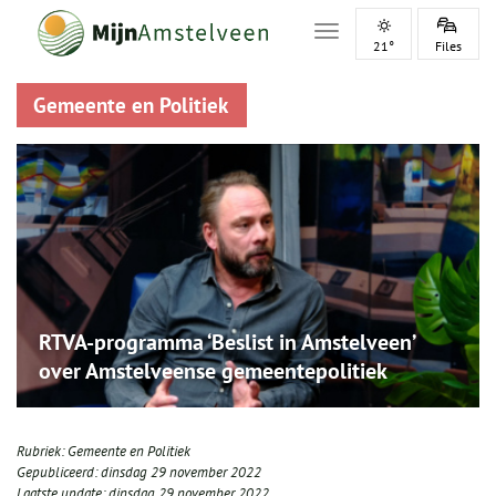
Toggle navigation
21°
Files
Gemeente en Politiek
RTVA-programma ‘Beslist in Amstelveen’
over Amstelveense gemeentepolitiek
Rubriek:
Gemeente en Politiek
Gepubliceerd:
dinsdag 29 november 2022
Laatste update:
dinsdag 29 november 2022