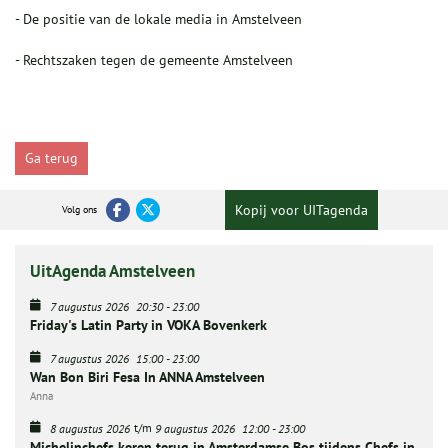
- De positie van de lokale media in Amstelveen
- Rechtszaken tegen de gemeente Amstelveen
Ga terug
Kopij voor UITagenda
Volg ons
UitAgenda Amstelveen
7 augustus 2026
20:30
-
23:00
Friday's Latin Party in VOKA Bovenkerk
7 augustus 2026
15:00
-
23:00
Wan Bon Biri Fesa In ANNA Amstelveen
Anna
t/m
8 augustus 2026
9 augustus 2026
12:00
-
23:00
Michelinchefs keren terug in Amsterdamse Bos tijdens Chefs in