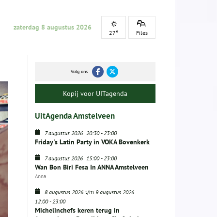
zaterdag 8 augustus 2026
27°
Files
Volg ons
Kopij voor UITagenda
UitAgenda Amstelveen
7 augustus 2026
20:30
-
23:00
Friday's Latin Party in VOKA Bovenkerk
7 augustus 2026
15:00
-
23:00
Wan Bon Biri Fesa In ANNA Amstelveen
Anna
t/m
8 augustus 2026
9 augustus 2026
12:00
-
23:00
Michelinchefs keren terug in