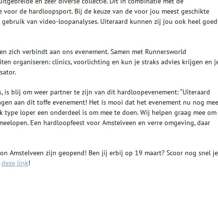
tgebreide en zeer diverse collectie. Dit in combinatie met de
ie voor de hardloopsport. Bij de keuze van de voor jou meest geschikte
ebruik van video-loopanalyses. Uiteraard kunnen zij jou ook heel goed
veen zich verbindt aan ons evenement. Samen met Runnersworld
n organiseren: clinics, voorlichting en kun je straks advies krijgen en j
sator.
 is blij om weer partner te zijn van dit hardloopevenement: “Uiteraard
ragen aan dit toffe evenement! Het is mooi dat het evenement nu nog mee
elk type loper een onderdeel is om mee te doen. Wij helpen graag mee om
k meelopen. Een hardloopfeest voor Amstelveen en verre omgeving, daar
on Amstelveen zijn geopend! Ben jij erbij op 19 maart? Scoor nog snel je
a
deze link
!