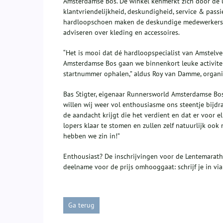
Amsterdamse Bos. De winkel kenmerkt zich door de ui
klantvriendelijkheid, deskundigheid, service & pass
hardloopschoen maken de deskundige medewerkers g
adviseren over kleding en accessoires.
“Het is mooi dat dé hardloopspecialist van Amstel
Amsterdamse Bos gaan we binnenkort leuke activiteite
startnummer ophalen,” aldus Roy van Damme, organi
Bas Stigter, eigenaar Runnersworld Amsterdamse Bos,
willen wij weer vol enthousiasme ons steentje bijd
de aandacht krijgt die het verdient en dat er voor 
lopers klaar te stomen en zullen zelf natuurlijk oo
hebben we zin in!”
Enthousiast? De inschrijvingen voor de Lentemarath
deelname voor de prijs omhooggaat: schrijf je in vi
Ga terug