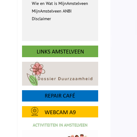
Wie en Wat is MijnAmstelveen
MijnAmstelveen ANBI
Disclaimer
ACTIVITEITEN IN AMSTELVEEN