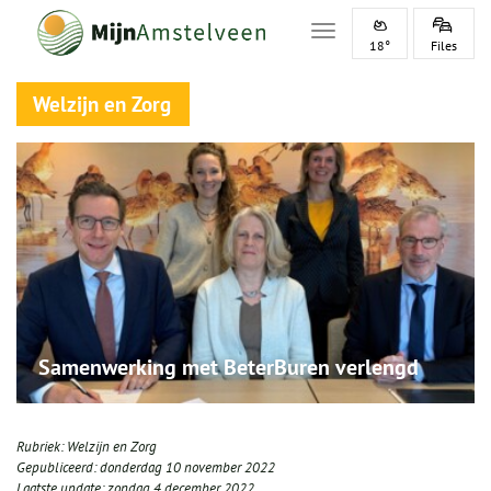
Toggle navigation
18°
Files
Welzijn en Zorg
Samenwerking met BeterBuren verlengd
Rubriek:
Welzijn en Zorg
Gepubliceerd:
donderdag 10 november 2022
Laatste update:
zondag 4 december 2022