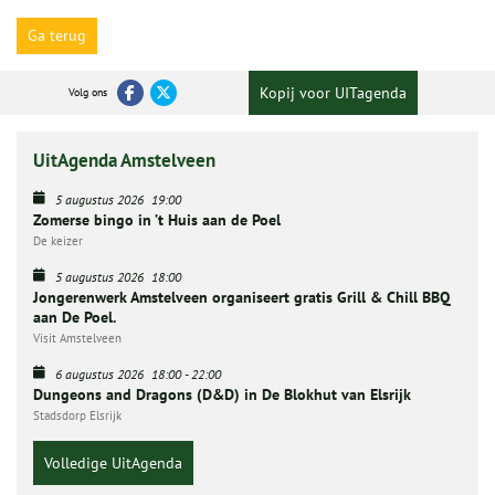
Ga terug
Kopij voor UITagenda
Volg ons
UitAgenda Amstelveen
5 augustus 2026
19:00
Zomerse bingo in ’t Huis aan de Poel
De keizer
5 augustus 2026
18:00
Jongerenwerk Amstelveen organiseert gratis Grill & Chill BBQ
aan De Poel.
Visit Amstelveen
6 augustus 2026
18:00
-
22:00
Dungeons and Dragons (D&D) in De Blokhut van Elsrijk
Stadsdorp Elsrijk
Volledige UitAgenda