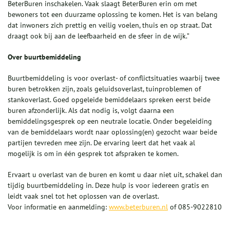
BeterBuren inschakelen. Vaak slaagt BeterBuren erin om met
bewoners tot een duurzame oplossing te komen. Het is van belang
dat inwoners zich prettig en veilig voelen, thuis en op straat. Dat
draagt ook bij aan de leefbaarheid en de sfeer in de wijk.”
Over buurtbemiddeling
Buurtbemiddeling is voor overlast- of conflictsituaties waarbij twee
buren betrokken zijn, zoals geluidsoverlast, tuinproblemen of
stankoverlast. Goed opgeleide bemiddelaars spreken eerst beide
buren afzonderlijk. Als dat nodig is, volgt daarna een
bemiddelingsgesprek op een neutrale locatie. Onder begeleiding
van de bemiddelaars wordt naar oplossing(en) gezocht waar beide
partijen tevreden mee zijn. De ervaring leert dat het vaak al
mogelijk is om in één gesprek tot afspraken te komen.
Ervaart u overlast van de buren en komt u daar niet uit, schakel dan
tijdig buurtbemiddeling in. Deze hulp is voor iedereen gratis en
leidt vaak snel tot het oplossen van de overlast.
Voor informatie en aanmelding:
www.beterburen.nl
of 085-9022810