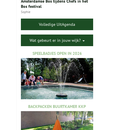
Amsterdamse Bos tijdens Chefs in het
Bos festival
Sophie
Volledige UitAgenda
Wat gebeurt er in jouw wijk?
SPEELBADJES OPEN IN 2026
BACKPACKEN BUURTKAMER KKP