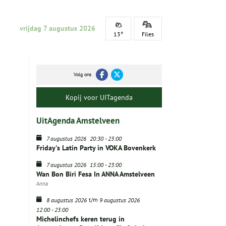
vrijdag 7 augustus 2026
13°
Files
Volg ons
Kopij voor UITagenda
UitAgenda Amstelveen
7 augustus 2026
20:30
-
23:00
Friday's Latin Party in VOKA Bovenkerk
7 augustus 2026
15:00
-
23:00
Wan Bon Biri Fesa In ANNA Amstelveen
Anna
t/m
8 augustus 2026
9 augustus 2026
12:00
-
23:00
Michelinchefs keren terug in