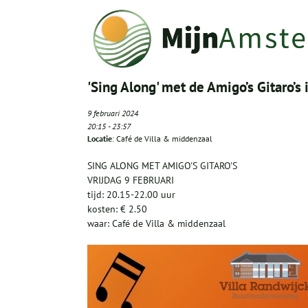
'Sing Along' met de Amigo’s Gitaro’s 
9 februari 2024
20:15
-
23:57
Locatie
: Café de Villa & middenzaal
SING ALONG MET AMIGO'S GITARO'S
VRIJDAG 9 FEBRUARI
tijd: 20.15-22.00 uur
kosten: € 2.50
waar: Café de Villa & middenzaal