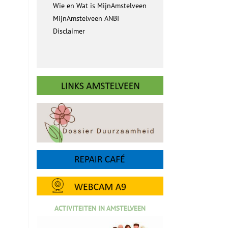
Wie en Wat is MijnAmstelveen
MijnAmstelveen ANBI
Disclaimer
ACTIVITEITEN IN AMSTELVEEN