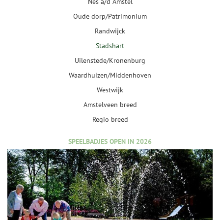
Nes a/d Amstel
Oude dorp/Patrimonium
Randwijck
Stadshart
Uilenstede/Kronenburg
Waardhuizen/Middenhoven
Westwijk
Amstelveen breed
Regio breed
SPEELBADJES OPEN IN 2026