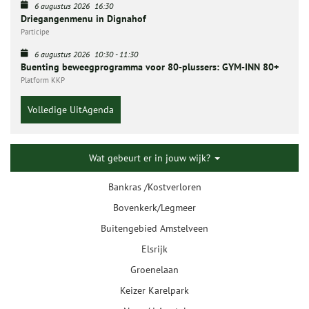
6 augustus 2026
16:30
Driegangenmenu in Dignahof
Participe
6 augustus 2026
10:30
-
11:30
Buenting beweegprogramma voor 80-plussers: GYM-INN 80+
Platform KKP
Volledige UitAgenda
Wat gebeurt er in jouw wijk?
Bankras /Kostverloren
Bovenkerk/Legmeer
Buitengebied Amstelveen
Elsrijk
Groenelaan
Keizer Karelpark