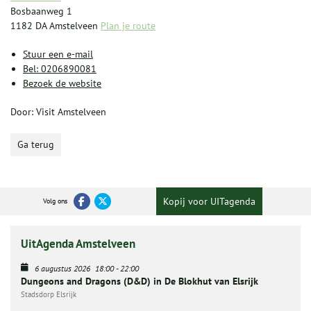
Bosbaanweg 1
1182 DA Amstelveen
Plan je route
Stuur een e-mail
Bel: 0206890081
Bezoek de website
Door: Visit Amstelveen
Ga terug
Kopij voor UITagenda
Volg ons
UitAgenda Amstelveen
6 augustus 2026
18:00
-
22:00
Dungeons and Dragons (D&D) in De Blokhut van Elsrijk
Stadsdorp Elsrijk