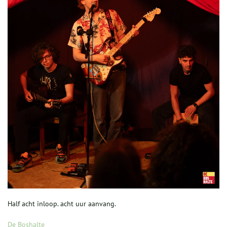
Half acht inloop. acht uur aanvang.
De Boshalte