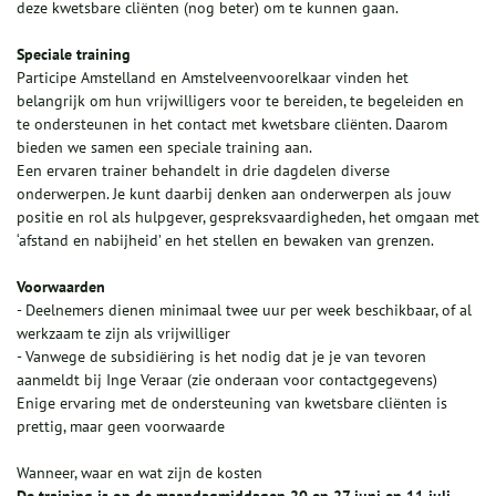
deze kwetsbare cliënten (nog beter) om te kunnen gaan.
Speciale training
Participe Amstelland en Amstelveenvoorelkaar vinden het
belangrijk om hun vrijwilligers voor te bereiden, te begeleiden en
te ondersteunen in het contact met kwetsbare cliënten. Daarom
bieden we samen een speciale training aan.
Een ervaren trainer behandelt in drie dagdelen diverse
onderwerpen. Je kunt daarbij denken aan onderwerpen als jouw
positie en rol als hulpgever, gespreksvaardigheden, het omgaan met
‘afstand en nabijheid’ en het stellen en bewaken van grenzen.
Voorwaarden
- Deelnemers dienen minimaal twee uur per week beschikbaar, of al
werkzaam te zijn als vrijwilliger
- Vanwege de subsidiëring is het nodig dat je je van tevoren
aanmeldt bij Inge Veraar (zie onderaan voor contactgegevens)
Enige ervaring met de ondersteuning van kwetsbare cliënten is
prettig, maar geen voorwaarde
Wanneer, waar en wat zijn de kosten
De training is op
de maandagmiddagen 20 en 27 juni en 11 juli.