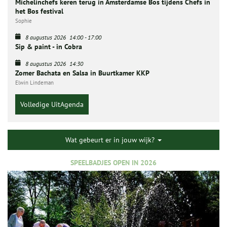
Michelinchefs keren terug in Amsterdamse Bos tijdens Chefs in
het Bos festival
Sophie
8 augustus 2026
14:00
-
17:00
Sip & paint - in Cobra
8 augustus 2026
14:30
Zomer Bachata en Salsa in Buurtkamer KKP
Elwin Lindeman
Volledige UitAgenda
Wat gebeurt er in jouw wijk?
SPEELBADJES OPEN IN 2026