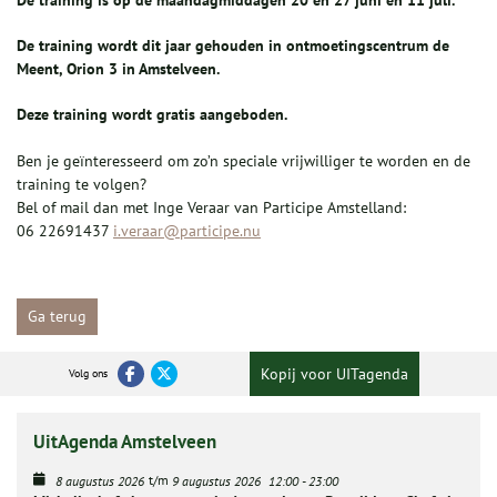
De training wordt dit jaar gehouden in ontmoetingscentrum de
Meent, Orion 3 in Amstelveen.
Deze training wordt gratis aangeboden.
Ben je geïnteresseerd om zo’n speciale vrijwilliger te worden en de
training te volgen?
Bel of mail dan met Inge Veraar van Participe Amstelland:
06 22691437
i.veraar@participe.nu
Ga terug
Kopij voor UITagenda
Volg ons
UitAgenda Amstelveen
t/m
8 augustus 2026
9 augustus 2026
12:00
-
23:00