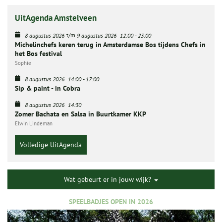
UitAgenda Amstelveen
t/m
8 augustus 2026
9 augustus 2026
12:00
-
23:00
Michelinchefs keren terug in Amsterdamse Bos tijdens Chefs in
het Bos festival
Sophie
8 augustus 2026
14:00
-
17:00
Sip & paint - in Cobra
8 augustus 2026
14:30
Zomer Bachata en Salsa in Buurtkamer KKP
Elwin Lindeman
Volledige UitAgenda
Wat gebeurt er in jouw wijk?
SPEELBADJES OPEN IN 2026