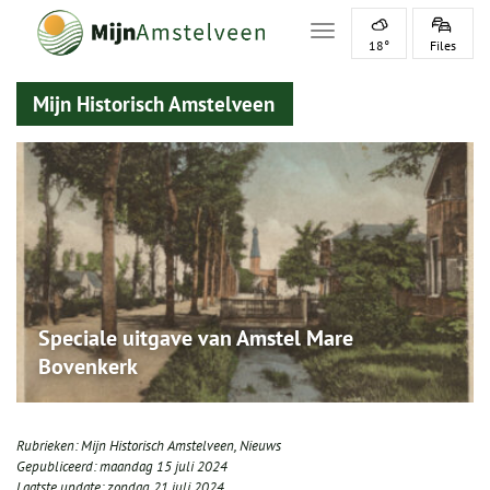
Toggle navigation
18°
Files
Mijn Historisch Amstelveen
Speciale uitgave van Amstel Mare
Bovenkerk
Rubrieken:
Mijn Historisch Amstelveen
,
Nieuws
Gepubliceerd:
maandag 15 juli 2024
Laatste update:
zondag 21 juli 2024