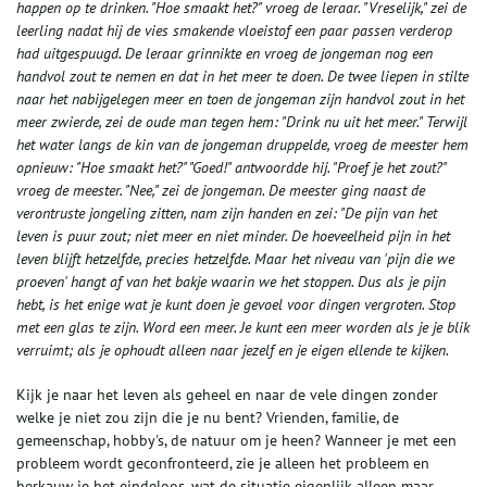
happen op te drinken. "Hoe smaakt het?" vroeg de leraar. "Vreselijk," zei de
leerling nadat hij de vies smakende vloeistof een paar passen verderop
had uitgespuugd. De leraar grinnikte en vroeg de jongeman nog een
handvol zout te nemen en dat in het meer te doen.
De twee liepen in stilte
naar het nabijgelegen meer en toen de jongeman zijn handvol zout in het
meer zwierde, zei de oude man tegen hem: "Drink nu uit het meer." Terwijl
het water langs de kin van de jongeman druppelde, vroeg de meester hem
opnieuw: "Hoe smaakt het?" "Goed!" antwoordde hij. "Proef je het zout?"
vroeg de meester. "Nee," zei de jongeman. De meester ging naast de
verontruste jongeling zitten, nam zijn handen en zei: "De pijn van het
leven is puur zout; niet meer en niet minder. De hoeveelheid pijn in het
leven blijft hetzelfde, precies hetzelfde. Maar het niveau van 'pijn die we
proeven' hangt af van het bakje waarin we het stoppen. Dus als je pijn
hebt, is het enige wat je kunt doen je gevoel voor dingen vergroten. Stop
met een glas te zijn. Word een meer. Je kunt een meer worden als je je blik
verruimt; als je ophoudt alleen naar jezelf en je eigen ellende te kijken.
Kijk je naar het leven als geheel en naar de vele dingen zonder
welke je niet zou zijn die je nu bent? Vrienden, familie, de
gemeenschap, hobby's, de natuur om je heen? Wanneer je met een
probleem wordt geconfronteerd, zie je alleen het probleem en
herkauw je het eindeloos, wat de situatie eigenlijk alleen maar