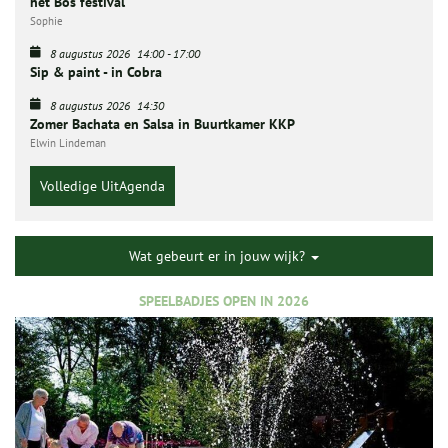
het Bos festival
Sophie
8 augustus 2026
14:00
-
17:00
Sip & paint - in Cobra
8 augustus 2026
14:30
Zomer Bachata en Salsa in Buurtkamer KKP
Elwin Lindeman
Volledige UitAgenda
Wat gebeurt er in jouw wijk?
SPEELBADJES OPEN IN 2026