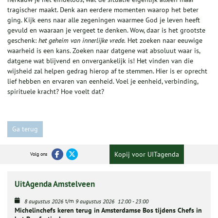
tragischer maakt. Denk aan eerdere momenten waarop het beter
ging. Kijk eens naar alle zegeningen waarmee God je leven heeft
gevuld en waaraan je vergeet te denken. Wow, daar is het grootste
geschenk:
het geheim van innerlijke vrede.
Het zoeken naar eeuwige
waarheid is een kans. Zoeken naar datgene wat absoluut waar is,
datgene wat blijvend en onvergankelijk is! Het vinden van die
wijsheid zal helpen gedrag hierop af te stemmen. Hier is er oprecht
lief hebben en ervaren van eenheid. Voel je eenheid, verbinding,
spirituele kracht? Hoe voelt dat?
Ga terug
Kopij voor UITagenda
Volg ons
UitAgenda Amstelveen
t/m
8 augustus 2026
9 augustus 2026
12:00
-
23:00
Michelinchefs keren terug in Amsterdamse Bos tijdens Chefs in