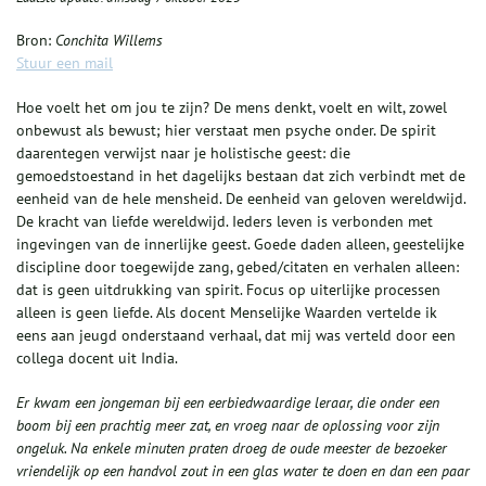
Bron:
Conchita Willems
Stuur een mail
Hoe voelt het om jou te zijn? De mens denkt, voelt en wilt, zowel
onbewust als bewust; hier verstaat men psyche onder. De spirit
daarentegen verwijst naar je holistische geest: die
gemoedstoestand in het dagelijks bestaan dat zich verbindt met de
eenheid van de hele mensheid. De eenheid van geloven wereldwijd.
De kracht van liefde wereldwijd. Ieders leven is verbonden met
ingevingen van de innerlijke geest. Goede daden alleen, geestelijke
discipline door toegewijde zang, gebed/citaten en verhalen alleen:
dat is geen uitdrukking van spirit. Focus op uiterlijke processen
alleen is geen liefde. Als docent Menselijke Waarden vertelde ik
eens aan jeugd onderstaand verhaal, dat mij was verteld door een
collega docent uit India.
Er kwam een jongeman bij een eerbiedwaardige leraar, die onder een
boom bij een prachtig meer zat, en vroeg naar de oplossing voor zijn
ongeluk. Na enkele minuten praten droeg de oude meester de bezoeker
vriendelijk op een handvol zout in een glas water te doen en dan een paar