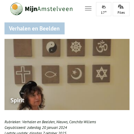
Toggle navigation
17°
Files
Verhalen en Beelden
Spirit
Rubrieken:
Verhalen en Beelden
,
Nieuws
,
Conchita Willems
Gepubliceerd:
zaterdag 20 januari 2024
Laatste update:
dinsdag 7 oktober 2025