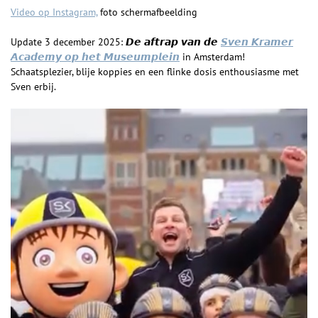
Video op Instagram,
foto schermafbeelding
Update 3 december 2025: 𝘿𝙚 𝙖𝙛𝙩𝙧𝙖𝙥 𝙫𝙖𝙣 𝙙𝙚
𝙎𝙫𝙚𝙣 𝙆𝙧𝙖𝙢𝙚𝙧
𝘼𝙘𝙖𝙙𝙚𝙢𝙮 𝙤𝙥 𝙝𝙚𝙩 𝙈𝙪𝙨𝙚𝙪𝙢𝙥𝙡𝙚𝙞𝙣
in Amsterdam!
Schaatsplezier, blije koppies en een flinke
dosis enthousiasme met
Sven erbij.