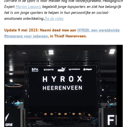
carrière in de sport is voor meiden nog niet vanzelfsprekend. Pedagogisch
Expert
Marjon Leeuwis
begeleidt jonge topsporters en ziet hoe belangrijk
het is om jonge sporters te helpen in hun persoonlijke en sociaal-
emotionele ontwikkeling.
Zie de video
Update 9 mei 2025: Naomi deed mee aan
HYROX, een wereldwijde
fitnessrace voor iedereen
, in Thialf Heerenveen.