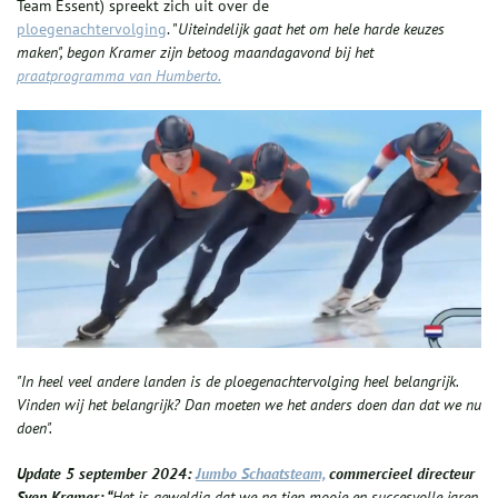
Team Essent) spreekt zich uit over de
ploegenachtervolging
. "
Uiteindelijk gaat het om hele harde keuzes
maken", begon Kramer zijn betoog maandagavond bij het
praatprogramma van Humberto.
"In heel veel andere landen is de ploegenachtervolging heel belangrijk.
Vinden wij het belangrijk? Dan moeten we het anders doen dan dat we nu
doen".
Update 5 september 2024:
Jumbo Schaatsteam,
commercieel directeur
Sven Kramer:
“
Het is geweldig dat we na tien mooie en succesvolle jaren