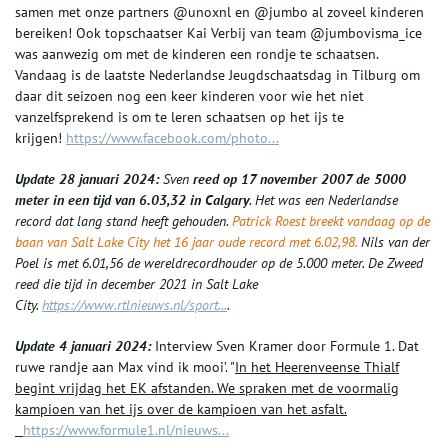
samen met onze partners @unoxnl en @jumbo al zoveel kinderen
bereiken! Ook topschaatser Kai Verbij van team @jumbovisma_ice
was aanwezig om met de kinderen een rondje te schaatsen.
Vandaag is de laatste Nederlandse Jeugdschaatsdag in Tilburg om
daar dit seizoen nog een keer kinderen voor wie het niet
vanzelfsprekend is om te leren schaatsen op het ijs te
krijgen!
https://www.facebook.com/photo...
Update 28 januari 2024:
Sven
reed op 17 november 2007 de 5000
meter in een tijd van 6.03,32 in Calgary
. Het was een Nederlandse
record dat lang stand heeft gehouden.
Patrick Roest breekt vandaag op de
baan van Salt Lake City het 16 jaar oude record met 6.02,98.
Nils van der
Poel is met 6.01,56 de wereldrecordhouder op de 5.000 meter. De Zweed
reed die tijd in december 2021 in Salt Lake
City.
https://www.rtlnieuws.nl/sport...
.
Update 4 januari 2024:
Interview Sven Kramer door Formule 1. Dat
ruwe randje aan Max vind ik mooi’. "
In het Heerenveense Thialf
begint vrijdag het EK afstanden. We spraken met de voormalig
kampioen van het ijs over de kampioen van het asfalt.
https://www.formule1.nl/nieuws...