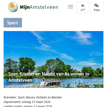
Toggle navigation
17°
Files
Sport
Sven Kramer en Naomi van As wonen in
Amstelveen
Rubrieken:
Sport
,
Nieuws
,
Verhalen en Beelden
Gepubliceerd:
zondag 15 maart 2026
Laatste update:
zondag 15 maart 2026