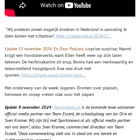
"
Wij proberen zoveel mogelijk kinderen in Nederland in aanraking te
laten komen met schaatsen”,
https://sleutelstad.nl/2024/11...
Update 13 november 2024: En Door Podcast, su
rprise surprise; Naomi
krijgt een hondsberoerte, want Ellen heeft weer op zich laten
tekenen. De herfstvakantie zit erop, Bowie had een merkwaardig en
teleurstellend hoogtepunt. Kae was druk met
sporten.
https://shows.acast.com/en-doo...
Het onderwerp van de week: logeren. Dromen over plassen,
heimwee en snoep vreten vlak voor het slapen
Update 8 november 2024
:
Sportnieuws.nl
is de komende twee seizoenen
official media partner van Team Essent, de schaatsploeg van Jac Orie en
Sven Kramer. Wij zijn blij met Sportnieuws.nl als official media partner
van ons team”, aldus Sven Kramer, commercieel directeur van Team
Essent. “Deze samenwerking stelt ons in staat om ons bereik en
zichtbaarheid te vergroten.