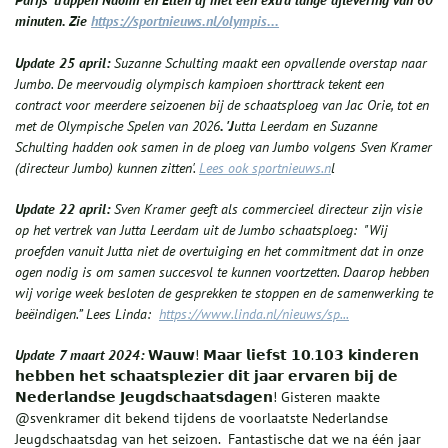
minuten. Zie
https://sportnieuws.nl/olympis...
Update 25 april:
Suzanne Schulting maakt een opvallende overstap naar
Jumbo. De meervoudig olympisch kampioen shorttrack tekent een
contract voor meerdere seizoenen bij de schaatsploeg van Jac Orie, tot en
met de Olympische Spelen van 2026
. 'J
utta Leerdam en Suzanne
Schulting hadden ook samen in de ploeg van Jumbo volgens Sven Kramer
(directeur Jumbo) kunnen zitten'.
Lees ook sportnieuws.n
l
Update 22 april:
Sven Kramer geeft als commercieel directeur zijn visie
op het vertrek van Jutta Leerdam uit de Jumbo schaatsploeg: "Wij
proefden vanuit Jutta niet de overtuiging en het commitment dat in onze
ogen nodig is om samen succesvol te kunnen voortzetten. Daarop hebben
wij vorige week besloten de gesprekken te stoppen en de samenwerking te
beëindigen.” Lees Linda:
https://www.linda.nl/nieuws/sp...
Update 7 maart 2024:
𝗪𝗮𝘂𝘄! 𝗠𝗮𝗮𝗿 𝗹𝗶𝗲𝗳𝘀𝘁 𝟭𝟬.𝟭𝟬𝟯 𝗸𝗶𝗻𝗱𝗲𝗿𝗲𝗻
𝗵𝗲𝗯𝗯𝗲𝗻 𝗵𝗲𝘁 𝘀𝗰𝗵𝗮𝗮𝘁𝘀𝗽𝗹𝗲𝘇𝗶𝗲𝗿 𝗱𝗶𝘁 𝗷𝗮𝗮𝗿 𝗲𝗿𝘃𝗮𝗿𝗲𝗻 𝗯𝗶𝗷 𝗱𝗲
𝗡𝗲𝗱𝗲𝗿𝗹𝗮𝗻𝗱𝘀𝗲 𝗝𝗲𝘂𝗴𝗱𝘀𝗰𝗵𝗮𝗮𝘁𝘀𝗱𝗮𝗴𝗲𝗻! Gisteren maakte
@svenkramer dit bekend tijdens de voorlaatste Nederlandse
Jeugdschaatsdag van het seizoen. Fantastische dat we na één jaar