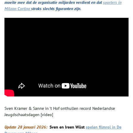
moeite mee dat de organisatie miljarden verdient en dat
sporters in
Milaan Cortina
straks slechts figuranten zijn.
Sven Kramer & Sanne in ’t Hof onthullen record Nederlandse
Jeugdschaatsdagen [video]
Update 28 januari 2026:
Sven en Ireen Wüst
spelen filmrol in De