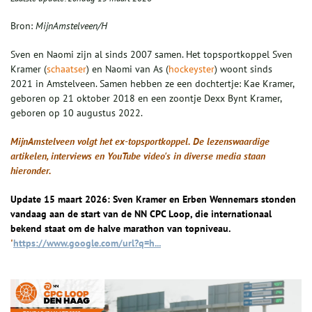
Bron:
MijnAmstelveen/H
Sven en Naomi zijn al sinds 2007 samen. Het topsportkoppel Sven
Kramer (
schaatser
) en Naomi van As (
hockeyster
) woont sinds
2021 in Amstelveen. Samen hebben ze een dochtertje: Kae Kramer,
geboren op 21 oktober 2018 en een zoontje Dexx Bynt Kramer,
geboren op 10 augustus 2022.
MijnAmstelveen volgt het ex-topsportkoppel. De lezenswaardige
artikelen, interviews en YouTube video's in diverse media staan
hieronder.
Update 15 maart 2026: Sven Kramer en Erben Wennemars stonden
vandaag aan de start van de NN CPC Loop, die internationaal
bekend staat om de halve marathon van
topniveau
.
'
https://www.google.com/url?q=h...