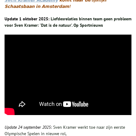
𝗦𝘃𝗲𝗻
𝗞𝗿𝗮𝗺𝗲𝗿 𝗔𝗰𝗮𝗱𝗲𝗺𝘆
𝗸𝗼𝗺𝘁 𝗻𝗮𝗮𝗿 𝗱𝗲 tijdelijke
𝗦𝗰𝗵𝗮𝗮𝘁𝘀𝗯𝗮𝗮𝗻 𝗶𝗻 𝗔𝗺𝘀𝘁𝗲𝗿𝗱𝗮𝗺!
Update 1 oktober 2025:
Liefdesrelaties binnen team geen probleem
voor Sven Kramer: 'Dat is de natuur'. Op Sportnieuws
Update 24 september 2025:
Sven Kramer werkt toe naar zijn eerste
Olympische Spelen in nieuwe rol,