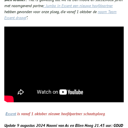
met naamgevend partne
r Jumbo in Essent een nieuwe hoofdpartner
hebben gevonden voor onze ploeg, die vanaf 1 oktober de
naam Team
Essent draagt
”.
Essent
is vanaf 1 oktober nieuwe hoofdpartner schaatsploeg
.
Update 9 augustus 2024
Naomi van As en Ellen Hoog
21.45 uur: GOUD