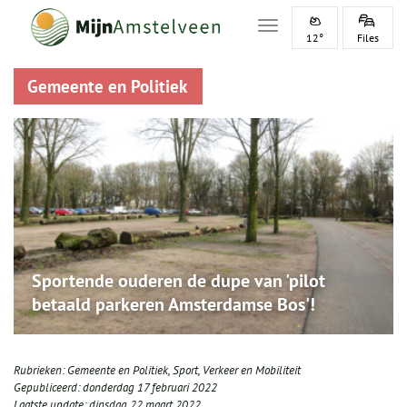
Toggle navigation
12°
Files
Gemeente en Politiek
Sportende ouderen de dupe van 'pilot
betaald parkeren Amsterdamse Bos'!
Rubrieken:
Gemeente en Politiek
,
Sport
,
Verkeer en Mobiliteit
Gepubliceerd:
donderdag 17 februari 2022
Laatste update:
dinsdag 22 maart 2022