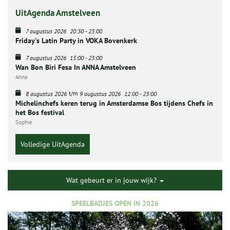
UitAgenda Amstelveen
7 augustus 2026
20:30
-
23:00
Friday's Latin Party in VOKA Bovenkerk
7 augustus 2026
15:00
-
23:00
Wan Bon Biri Fesa In ANNA Amstelveen
Anna
t/m
8 augustus 2026
9 augustus 2026
12:00
-
23:00
Michelinchefs keren terug in Amsterdamse Bos tijdens Chefs in
het Bos festival
Sophie
Volledige UitAgenda
Wat gebeurt er in jouw wijk?
SPEELBADJES OPEN IN 2026