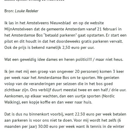
Bron:
Louke Redeker
Ik las in het Amstelveens Nieuwsblad en op de website
MijnAmstelveen dat de gemeente Amsterdam vanaf 21 februari in
het Amsterdamse Bos “betaald parkeren” gaat opstarten. Er start een
pilot en dit houdt in dat het doordeweeks gratis parkeren vervalt.
Ook de prijs is bekend namelijk 2,50 euro per uur.
Wat een geweldig idee dames en heren politici!!! / maar niet heus.
Ik (en met mij een groep van ongeveer 20 personen) komen 3 keer
per week naar het Amsterdamse Bos om te sporten. We genieten
volop van de veranderingen per seizoen die in het bos goed
zichtbaar zijn. Ons verblijf duurt meestal twee en een half / drie uur.
Aankomen, op elkaar wachten, dan een uurtje sporten (Nordic
Walking), een kopje koffie en dan weer naar huis.
Dat is dus nu binnenkort voorbij, want 22.50 euro per week betalen
aan parkeren is voor ons niet te doen. Voor mij wordt het zelfs (6
maanden per jaar) 30.00 euro per week want ik tennis in de winter