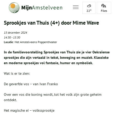
Toggle navigation
22°
Files
Sprookjes van Thuis (4+) door Mime Wave
15 december 2024
14:30
-
15:30
Locatie
: Het Amstelveens Poppentheater
In de familievoorstelling Sprookjes van Thuis zie je vier Oekraïense
sprookjes die zijn vertaald in tekst, beweging en muziek. Klassieke
en moderne sprookjes vol fantasie, humor en symboliek.
Wat is er te zien:
De geverfde vos – van Ivan Franko
Over een vos die koning wordt, tot het volk zijn grote geheim
ontdekt.
Het magische ei – volkssprookje