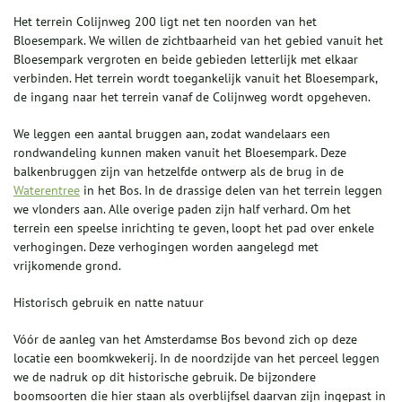
Het terrein Colijnweg 200 ligt net ten noorden van het
Bloesempark. We willen de zichtbaarheid van het gebied vanuit het
Bloesempark vergroten en beide gebieden letterlijk met elkaar
verbinden. Het terrein wordt toegankelijk vanuit het Bloesempark,
de ingang naar het terrein vanaf de Colijnweg wordt opgeheven.
We leggen een aantal bruggen aan, zodat wandelaars een
rondwandeling kunnen maken vanuit het Bloesempark. Deze
balkenbruggen zijn van hetzelfde ontwerp als de brug in de
Waterentree
in het Bos. In de drassige delen van het terrein leggen
we vlonders aan. Alle overige paden zijn half verhard. Om het
terrein een speelse inrichting te geven, loopt het pad over enkele
verhogingen. Deze verhogingen worden aangelegd met
vrijkomende grond.
Historisch gebruik en natte natuur
Vóór de aanleg van het Amsterdamse Bos bevond zich op deze
locatie een boomkwekerij. In de noordzijde van het perceel leggen
we de nadruk op dit historische gebruik. De bijzondere
boomsoorten die hier staan als overblijfsel daarvan zijn ingepast in