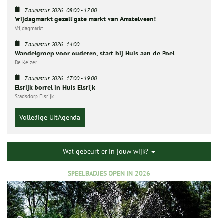
7 augustus 2026
08:00
-
17:00
Vrijdagmarkt gezelligste markt van Amstelveen!
Vrijdagmarkt
7 augustus 2026
14:00
Wandelgroep voor ouderen, start bij Huis aan de Poel
De Keizer
7 augustus 2026
17:00
-
19:00
Elsrijk borrel in Huis Elsrijk
Stadsdorp Elsrijk
Volledige UitAgenda
Wat gebeurt er in jouw wijk?
SPEELBADJES OPEN IN 2026