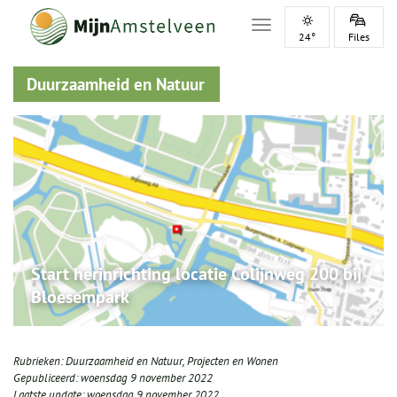
Toggle navigation
24°
Files
Duurzaamheid en Natuur
Start herinrichting locatie Colijnweg 200 bij
Bloesempark
Rubrieken:
Duurzaamheid en Natuur
,
Projecten en Wonen
Gepubliceerd:
woensdag 9 november 2022
Laatste update:
woensdag 9 november 2022