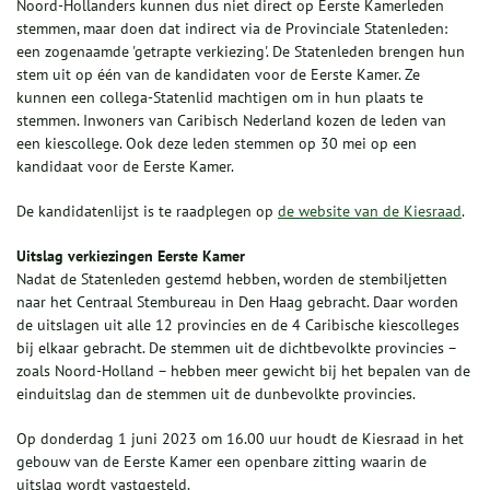
Noord-Hollanders kunnen dus niet direct op Eerste Kamerleden
stemmen, maar doen dat indirect via de Provinciale Statenleden:
een zogenaamde 'getrapte verkiezing'. De Statenleden brengen hun
stem uit op één van de kandidaten voor de Eerste Kamer. Ze
kunnen een collega-Statenlid machtigen om in hun plaats te
stemmen. Inwoners van Caribisch Nederland kozen de leden van
een kiescollege. Ook deze leden stemmen op 30 mei op een
kandidaat voor de Eerste Kamer.
De kandidatenlijst is te raadplegen op
de website van de Kiesraad
.
Uitslag verkiezingen Eerste Kamer
Nadat de Statenleden gestemd hebben, worden de stembiljetten
naar het Centraal Stembureau in Den Haag gebracht. Daar worden
de uitslagen uit alle 12 provincies en de 4 Caribische kiescolleges
bij elkaar gebracht. De stemmen uit de dichtbevolkte provincies –
zoals Noord-Holland – hebben meer gewicht bij het bepalen van de
einduitslag dan de stemmen uit de dunbevolkte provincies.
Op donderdag 1 juni 2023 om 16.00 uur houdt de Kiesraad in het
gebouw van de Eerste Kamer een openbare zitting waarin de
uitslag wordt vastgesteld.