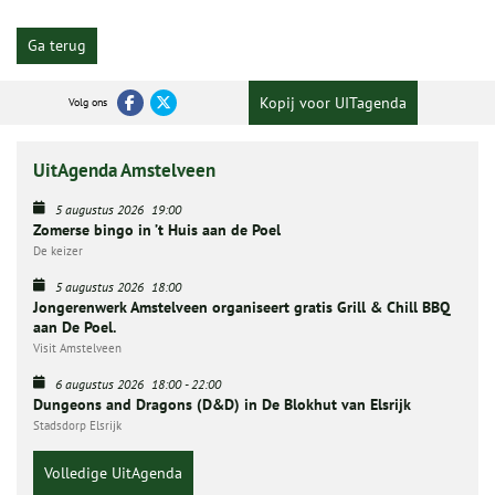
Ga terug
Kopij voor UITagenda
Volg ons
UitAgenda Amstelveen
5 augustus 2026
19:00
Zomerse bingo in ’t Huis aan de Poel
De keizer
5 augustus 2026
18:00
Jongerenwerk Amstelveen organiseert gratis Grill & Chill BBQ
aan De Poel.
Visit Amstelveen
6 augustus 2026
18:00
-
22:00
Dungeons and Dragons (D&D) in De Blokhut van Elsrijk
Stadsdorp Elsrijk
Volledige UitAgenda