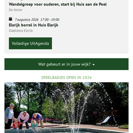
Wandelgroep voor ouderen, start bij Huis aan de Poel
De Keizer
7 augustus 2026
17:00
-
19:00
Elsrijk borrel in Huis Elsrijk
Stadsdorp Elsrijk
Volledige UitAgenda
Wat gebeurt er in jouw wijk?
SPEELBADJES OPEN IN 2026