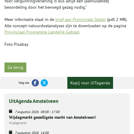
Voor vergunningverlening is dus altijd een (aanvullende)
beoordeling door het bevoegd gezag nodig.”
Meer informatie staat in de
brief aan Provinciale Staten
(pdf, 2 MB).
Alle concept-natuurdoelanalyses zijn te downloaden op de pagina
Provinciaal Programma Landelijk Gebied
.
Foto Pixabay
Ga terug
Kopij voor UITagenda
Volg ons
UitAgenda Amstelveen
7 augustus 2026
08:00
-
17:00
Vrijdagmarkt gezelligste markt van Amstelveen!
Vrijdagmarkt
7 augustus 2026
14:00