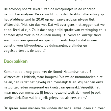
De ecoloog noemt Texel 1 van de lichtpuntjes in de concept-
natuurdoelanalyses. De verwachting is dat de stikstofbelasting op
het Waddeneiland in 2030 op een aanvaardbaar niveau ligt.
Witteveldt: “Het kán dus wel. Dat wil overigens niet zeggen dat we
er op Texel al zijn. Zo is daar nog altijd sprake van verdroging en is
er meer dynamiek in de duinen nodig. Stuivend en kalkrijk zand
zorgt voor een gezond en open duinlandschap. En dat is weer
gunstig voor bijvoorbeeld de duinparelmoervlinder en
vogelsoorten als de tapuit.”
Doorpakken
Komt het ooit nog goed met de Noord-Hollandse natuur?
Witteveldt is kritisch, maar hoopvol. “Als we de natuurdoelen niet
halen, dan is dat het gevolg van menselijk falen. Wij hebben onze
natuurgebieden ongezond en kwetsbaar gemaakt. Vergelijk het
maar met een mens: als jij heel ongezond leeft, dan word je ook
sneller ziek. Dan val je bij elk griepvirus als eerste om.”
“Ik spreek soms mensen die vinden dat het allemaal geen zin meer