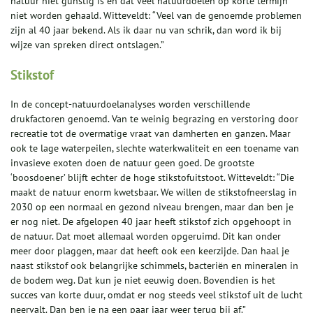
natuur niet gunstig is en dat veel natuurdoelen op korte termijn
niet worden gehaald. Witteveldt: “Veel van de genoemde problemen
zijn al 40 jaar bekend. Als ik daar nu van schrik, dan word ik bij
wijze van spreken direct ontslagen.”
Stikstof
In de concept-natuurdoelanalyses worden verschillende
drukfactoren genoemd. Van te weinig begrazing en verstoring door
recreatie tot de overmatige vraat van damherten en ganzen. Maar
ook te lage waterpeilen, slechte waterkwaliteit en een toename van
invasieve exoten doen de natuur geen goed. De grootste
‘boosdoener’ blijft echter de hoge stikstofuitstoot. Witteveldt: “Die
maakt de natuur enorm kwetsbaar. We willen de stikstofneerslag in
2030 op een normaal en gezond niveau brengen, maar dan ben je
er nog niet. De afgelopen 40 jaar heeft stikstof zich opgehoopt in
de natuur. Dat moet allemaal worden opgeruimd. Dit kan onder
meer door plaggen, maar dat heeft ook een keerzijde. Dan haal je
naast stikstof ook belangrijke schimmels, bacteriën en mineralen in
de bodem weg. Dat kun je niet eeuwig doen. Bovendien is het
succes van korte duur, omdat er nog steeds veel stikstof uit de lucht
neervalt. Dan ben je na een paar jaar weer terug bij af.”