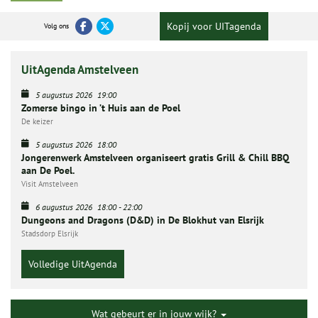
Kopij voor UITagenda
Volg ons
UitAgenda Amstelveen
5 augustus 2026
19:00
Zomerse bingo in ’t Huis aan de Poel
De keizer
5 augustus 2026
18:00
Jongerenwerk Amstelveen organiseert gratis Grill & Chill BBQ
aan De Poel.
Visit Amstelveen
6 augustus 2026
18:00
-
22:00
Dungeons and Dragons (D&D) in De Blokhut van Elsrijk
Stadsdorp Elsrijk
Volledige UitAgenda
Wat gebeurt er in jouw wijk?