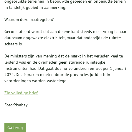
ongebruikte terreinen in bebouwde gebieden en onbenutte terrein
in landelijk gebied in aanmerking.
Waarom deze maatregelen?
Geconstateerd wordt dat aan de ene kant steeds meer vraag is naar
duurzaam opgewekte elektriciteit, maar dat anderzijds de ruimte
schaars is.
De ministers zijn van mening dat de markt in het verleden veel te
leidend was en de overheden geen sturende ruimtelijke
instrumenten had. Dat gaat dus nu veranderen en wel per 1 januari
2024. De afspraken moeten door de provincies juridisch in
verordeningen worden vastgelegd.
Zie volledige brief.
Foto:Pixabay
Ga terug