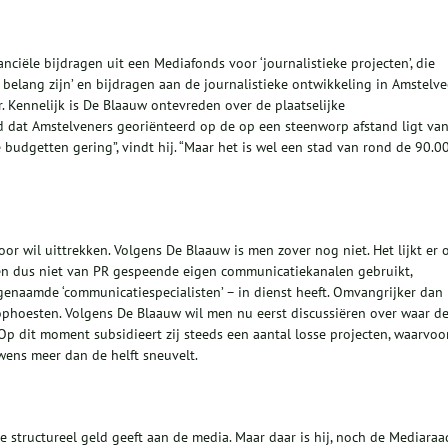
ciële bijdragen uit een Mediafonds voor ‘journalistieke projecten’, die
 belang zijn’ en bijdragen aan de journalistieke ontwikkeling in Amstelve
r. Kennelijk is De Blaauw ontevreden over de plaatselijke
nd dat Amstelveners georiënteerd op de op een steenworp afstand ligt va
 budgetten gering”, vindt hij. “Maar het is wel een stad van rond de 90.0
or wil uittrekken. Volgens De Blaauw is men zover nog niet. Het lijkt er 
 en dus niet van PR gespeende eigen communicatiekanalen gebruikt,
genaamde ‘communicatiespecialisten’ – in dienst heeft. Omvangrijker dan
 ophoesten. Volgens De Blaauw wil men nu eerst discussiëren over waar d
 Op dit moment subsidieert zij steeds een aantal losse projecten, waarvoo
ens meer dan de helft sneuvelt.
structureel geld geeft aan de media. Maar daar is hij, noch de Mediaraa