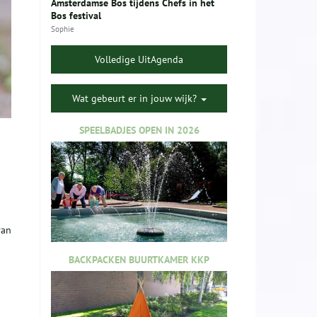
Amsterdamse Bos tijdens Chefs in het
Bos festival
Sophie
Volledige UitAgenda
Wat gebeurt er in jouw wijk?
SPEELBADJES OPEN IN 2026
van
BACKPACKEN BUURTKAMER KKP