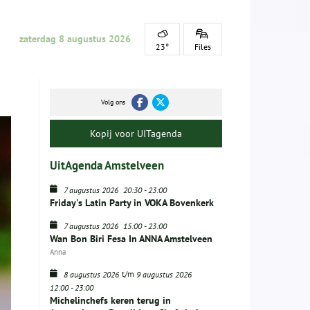
zaterdag 8 augustus 2026
23°
Files
Volg ons
Kopij voor UITagenda
UitAgenda Amstelveen
7 augustus 2026
20:30
-
23:00
Friday's Latin Party in VOKA Bovenkerk
7 augustus 2026
15:00
-
23:00
Wan Bon Biri Fesa In ANNA Amstelveen
Anna
t/m
8 augustus 2026
9 augustus 2026
12:00
-
23:00
Michelinchefs keren terug in