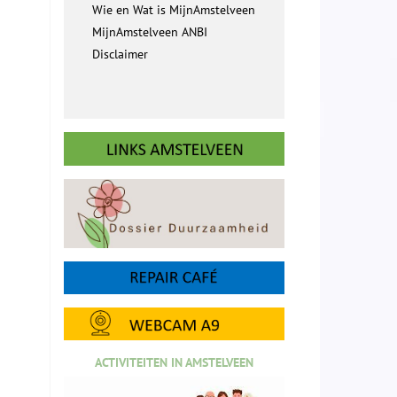
Wie en Wat is MijnAmstelveen
MijnAmstelveen ANBI
Disclaimer
ACTIVITEITEN IN AMSTELVEEN