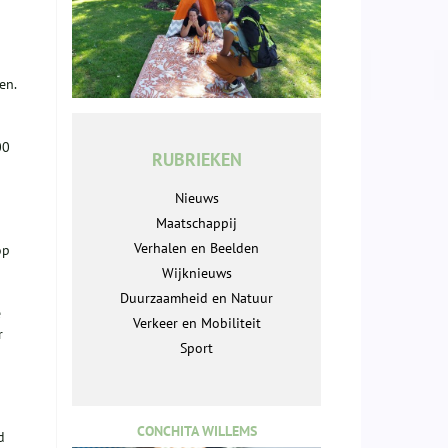
en.
n
00
RUBRIEKEN
Nieuws
Maatschappij
Verhalen en Beelden
op
Wijknieuws
Duurzaamheid en Natuur
e
Verkeer en Mobiliteit
r
Sport
CONCHITA WILLEMS
d