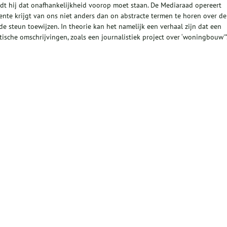
indt hij dat onafhankelijkheid voorop moet staan. De Mediaraad opereert
te krijgt van ons niet anders dan on abstracte termen te horen over de
e steun toewijzen. In theorie kan het namelijk een verhaal zijn dat een
ische omschrijvingen, zoals een journalistiek project over ‘woningbouw'”