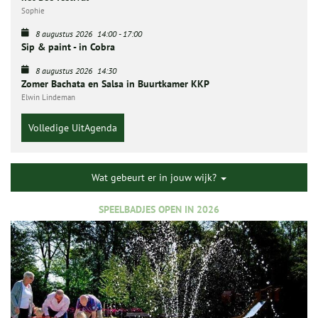
Sophie
8 augustus 2026
14:00
-
17:00
Sip & paint - in Cobra
8 augustus 2026
14:30
Zomer Bachata en Salsa in Buurtkamer KKP
Elwin Lindeman
Volledige UitAgenda
Wat gebeurt er in jouw wijk?
SPEELBADJES OPEN IN 2026