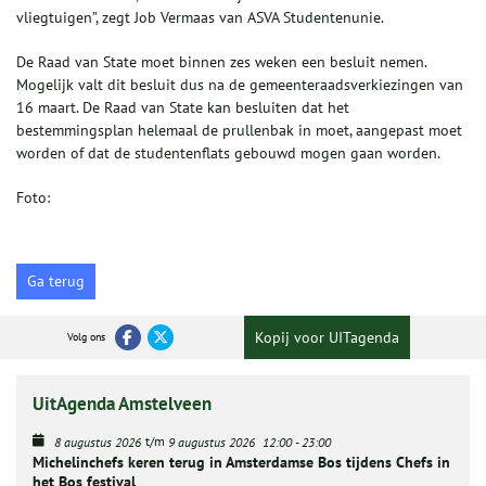
vliegtuigen”, zegt Job Vermaas van ASVA Studentenunie.
De Raad van State moet binnen zes weken een besluit nemen.
Mogelijk valt dit besluit dus na de gemeenteraadsverkiezingen van
16 maart. De Raad van State kan besluiten dat het
bestemmingsplan helemaal de prullenbak in moet, aangepast moet
worden of dat de studentenflats gebouwd mogen gaan worden.
Foto:
Ga terug
Kopij voor UITagenda
Volg ons
UitAgenda Amstelveen
t/m
8 augustus 2026
9 augustus 2026
12:00
-
23:00
Michelinchefs keren terug in Amsterdamse Bos tijdens Chefs in
het Bos festival