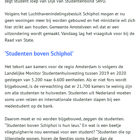
zegt student Joep van Dijk van Studentenbond SRVU.
Volgens het Luchthavenindelingsbesluit Schiphol mogen er nu
geen woningen meer bij worden gebouwd en het ministerie wil zich
hier strikt aan houden. Gemeente Amstelveen wil dat er een
uitzondering wordt gemaakt. Vandaag lag het vraagstuk voor bij de
Raad van State.
‘Studenten boven Schiphol’
Het tekort aan kamers voor de regio Amsterdam is volgens de
Landelijke Monitor Studentenhuisvesting tussen 2019 en 2020
gestegen van 5.200 naar 6.600 eenheden. Als er niet fors wordt
bijgebouwd, is de verwachting dat er 21.700 kamers te weinig zijn
om alle studenten te huisvesten. Studenten uit Nederland moeten
soms uren reizen en internationale studenten slapen bij een
medestudent op de bank.
Daarom moet er nú worden bijgebouwd, zeggen de studenten.
“Studenten boven Schiphol is hun leus.” En wat is een beetje
vliegtuigherrie nou eenmaal voor een student? “Studenten die op
Uilenstede wonen, horen de feestjes soms harder dan de