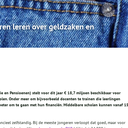
ren leren over geldzaken en
ie en Pensioenen) stelt voor dit jaar € 18,7 miljoen beschikbaar voor
olen. Onder meer om bijvoorbeeld docenten te trainen die leerlingen
 beter om te gaan met hun financiën. Middelbare scholen kunnen vanaf 1
ancieel zelfstandig. Bij de meeste jongeren verloopt dat goed, maar voor