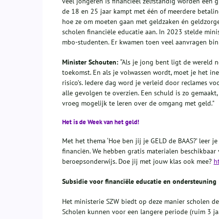
veel jongeren is financieel zelfstandig worden een g
de 18 en 25 jaar kampt met één of meerdere betalin
hoe ze om moeten gaan met geldzaken én geldzorgen
scholen financiële educatie aan. In 2023 stelde mini
mbo-studenten. Er kwamen toen veel aanvragen bin
Minister Schouten:
“Als je jong bent ligt de wereld
toekomst. En als je volwassen wordt, moet je het inee
risico’s. Iedere dag word je verleid door reclames vo
alle gevolgen te overzien. Een schuld is zo gemaakt,
vroeg mogelijk te leren over de omgang met geld."
Het is de Week van het geld!
Met het thema ‘Hoe ben jij je GELD de BAAS?’ leer j
financiën. We hebben gratis materialen beschikbaar
beroepsonderwijs. Doe jij met jouw klas ook mee?
h
Subsidie voor financiële educatie en ondersteuning
Het ministerie SZW biedt op deze manier scholen de 
Scholen kunnen voor een langere periode (ruim 3 ja