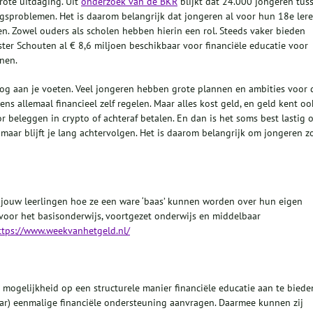
rote uitdaging. Uit
onderzoek van de BKR
blijkt dat 24.000 jongeren tus
gsproblemen. Het is daarom belangrijk dat jongeren al voor hun 18e ler
. Zowel ouders als scholen hebben hierin een rol. Steeds vaker bieden
ster Schouten al € 8,6 miljoen beschikbaar voor financiële educatie voor
nen.
 nog aan je voeten. Veel jongeren hebben grote plannen en ambities voor 
ns allemaal financieel zelf regelen. Maar alles kost geld, en geld kent oo
or beleggen in crypto of achteraf betalen. En dan is het soms best lastig 
 maar blijft je lang achtervolgen. Het is daarom belangrijk om jongeren z
e jouw leerlingen hoe ze een ware ‘baas’ kunnen worden over hun eigen
 voor het basisonderwijs, voortgezet onderwijs en middelbaar
ttps://www.weekvanhetgeld.nl/
mogelijkheid op een structurele manier financiële educatie aan te biede
ar) eenmalige financiële ondersteuning aanvragen. Daarmee kunnen zij