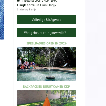
7 augustus 2026
17:00
-
19:00
Elsrijk borrel in Huis Elsrijk
Stadsdorp Elsrijk
Volledige UitAgenda
Wat gebeurt er in jouw wijk?
SPEELBADJES OPEN IN 2026
BACKPACKEN BUURTKAMER KKP
5