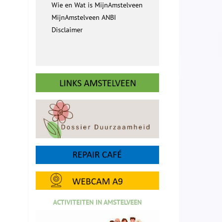
Wie en Wat is MijnAmstelveen
MijnAmstelveen ANBI
Disclaimer
ACTIVITEITEN IN AMSTELVEEN