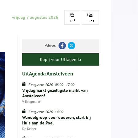
vrijdag 7 augustus 2026
26°
Files
Volg ons
Kopij voor UITagenda
UitAgenda Amstelveen
7 augustus 2026
08:00
-
17:00
Vrijdagmarkt gezelligste markt van
Amstelveen!
Vrijdagmarkt
7 augustus 2026
14:00
Wandelgroep voor ouderen, start bij
Huis aan de Poel
De Keizer