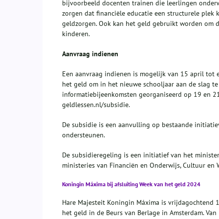
bijvoorbeeld docenten trainen die leerlingen onder
zorgen dat financiële educatie een structurele plek 
geldzorgen. Ook kan het geld gebruikt worden om de
kinderen.
Aanvraag indienen
Een aanvraag indienen is mogelijk van 15 april tot
het geld om in het nieuwe schooljaar aan de slag t
informatiebijeenkomsten georganiseerd op 19 en 2
geldlessen.nl/subsidie.
De subsidie is een aanvulling op bestaande initiati
ondersteunen.
De subsidieregeling is een initiatief van het minis
ministeries van Financiën en Onderwijs, Cultuur en
Koningin Máxima bij afsluiting Week van het geld 2024
Hare Majesteit Koningin Máxima is vrijdagochtend 1
het geld in de Beurs van Berlage in Amsterdam. Van 