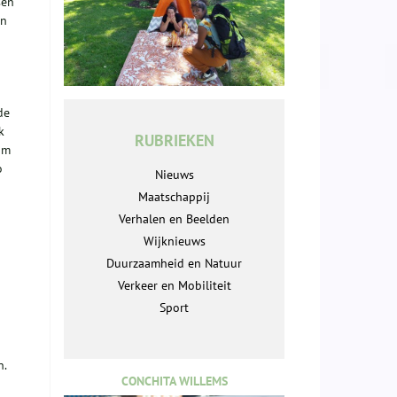
sen
en
de
k
RUBRIEKEN
om
o
Nieuws
Maatschappij
Verhalen en Beelden
Wijknieuws
Duurzaamheid en Natuur
Verkeer en Mobiliteit
Sport
n.
CONCHITA WILLEMS