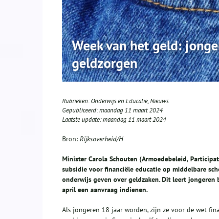
Week van het geld: jonge
geldzorgen
Rubrieken:
Onderwijs en Educatie
,
Nieuws
Gepubliceerd:
maandag 11 maart 2024
Laatste update:
maandag 11 maart 2024
Bron:
Rijksoverheid/H
Minister Carola Schouten (Armoedebeleid, Participat
subsidie voor financiële educatie op middelbare sch
onderwijs geven over geldzaken. Dit leert jongeren
april een aanvraag indienen.
Als jongeren 18 jaar worden, zijn ze voor de wet fin