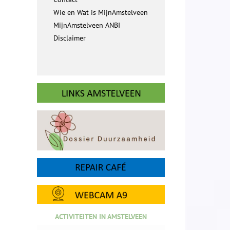
Wie en Wat is MijnAmstelveen
MijnAmstelveen ANBI
Disclaimer
ACTIVITEITEN IN AMSTELVEEN