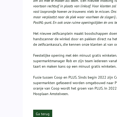
om dit mee te maken als team.'
Een nieuwe indeling i
voortaan rechtsaf in plaats van linksaf. Voor klanten zal 
vast looprondje hoeven ze trouwens niets te missen. Ons a
maar verplaatst naar de plek waar voorheen de slagerij
PostNL-punt. En ook onze ruime openingstijden én ons tea
Het nieuwe zelfscanplein maakt boodschappen doen s
handscanner de winkel door en pakken direct na he
de zelfscankassa’s, die kennen onze klanten al van on
Feestelijke opening met één minuut gratis winkel
supermarktmanager Rob en zijn team iedereen vanaf 
taart en maken kans op een minuut gratis winkelen. 
Fusie tussen Coop en PLUS. Sinds begin 2022 zijn C
supermarkten gefaseerd worden omgebouwd naar PLUS 
oranje van Coop wordt het groen van PLUS. In 2022 
Hooplaan Amstelveen.
Ga terug