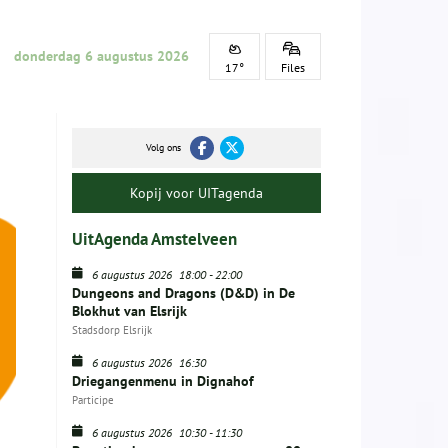
donderdag 6 augustus 2026
17°
Files
Volg ons
Kopij voor UITagenda
UitAgenda Amstelveen
6 augustus 2026
18:00
-
22:00
Dungeons and Dragons (D&D) in De
Blokhut van Elsrijk
Stadsdorp Elsrijk
6 augustus 2026
16:30
Driegangenmenu in Dignahof
Participe
6 augustus 2026
10:30
-
11:30