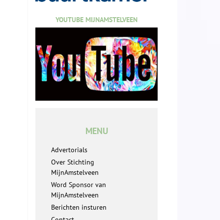
YOUTUBE MIJNAMSTELVEEN
MENU
Advertorials
Over Stichting
MijnAmstelveen
Word Sponsor van
MijnAmstelveen
Berichten insturen
Contact