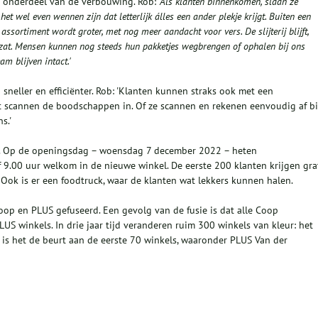
s onderdeel van de verbouwing. Rob:
'Als klanten binnenkomen, slaan ze
het wel even wennen zijn dat letterlijk álles een ander plekje krijgt. Buiten een
ssortiment wordt groter, met nog meer aandacht voor vers. De slijterij blijft,
 zat. Mensen kunnen nog steeds hun pakketjes wegbrengen of ophalen bij ons
m blijven intact.'
neller en efficiënter. Rob: 'Klanten kunnen straks ook met een
t scannen de boodschappen in. Of ze scannen en rekenen eenvoudig af bi
s.'
en. Op de openingsdag – woensdag 7 december 2022 – heten
9.00 uur welkom in de nieuwe winkel. De eerste 200 klanten krijgen gra
Ook is er een foodtruck, waar de klanten wat lekkers kunnen halen.
oop en PLUS gefuseerd. Een gevolg van de fusie is dat alle Coop
winkels. In drie jaar tijd veranderen ruim 300 winkels van kleur: het
is het de beurt aan de eerste 70 winkels, waaronder PLUS Van der