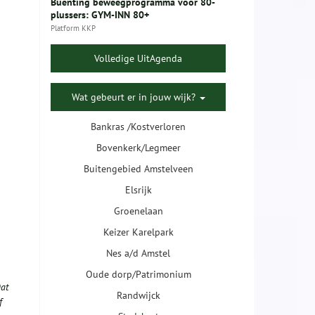
Buenting beweegprogramma voor 80-
plussers: GYM-INN 80+
Platform KKP
Volledige UitAgenda
Wat gebeurt er in jouw wijk?
Bankras /Kostverloren
Bovenkerk/Legmeer
Buitengebied Amstelveen
Elsrijk
Groenelaan
Keizer Karelpark
Nes a/d Amstel
Oude dorp/Patrimonium
Dat
Randwijck
f