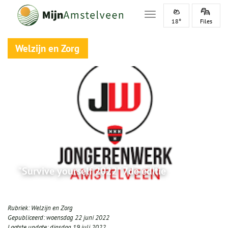
Toggle navigation
18°
Files
Welzijn en Zorg
"Survive yourself 2022" 7de editie
Rubriek:
Welzijn en Zorg
Gepubliceerd:
woensdag 22 juni 2022
Laatste update:
dinsdag 19 juli 2022