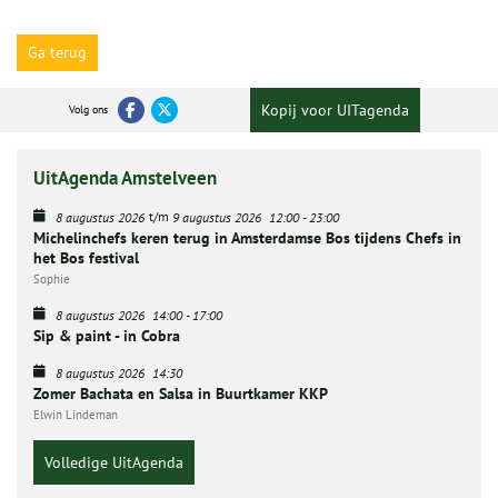
Ga terug
Kopij voor UITagenda
Volg ons
UitAgenda Amstelveen
t/m
8 augustus 2026
9 augustus 2026
12:00
-
23:00
Michelinchefs keren terug in Amsterdamse Bos tijdens Chefs in
het Bos festival
Sophie
8 augustus 2026
14:00
-
17:00
Sip & paint - in Cobra
8 augustus 2026
14:30
Zomer Bachata en Salsa in Buurtkamer KKP
Elwin Lindeman
Volledige UitAgenda