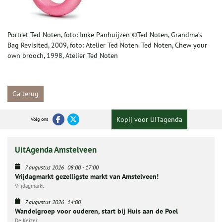
Portret Ted Noten, foto: Imke Panhuijzen ©Ted Noten, Grandma’s
Bag Revisited, 2009, foto: Atelier Ted Noten. Ted Noten, Chew your
own brooch, 1998, Atelier Ted Noten
Ga terug
Kopij voor UITagenda
Volg ons
UitAgenda Amstelveen
7 augustus 2026
08:00
-
17:00
Vrijdagmarkt gezelligste markt van Amstelveen!
Vrijdagmarkt
7 augustus 2026
14:00
Wandelgroep voor ouderen, start bij Huis aan de Poel
De Keizer