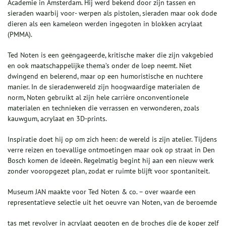
Academie in Amsterdam. Hij werd bekend door zijn tassen en
sieraden waarbij voor- werpen als pistolen, sieraden maar ook dode
dieren als een kameleon werden ingegoten in blokken acrylaat
(PMMA).
Ted Noten is een geëngageerde, kritische maker die zijn vakgebied
en ook maatschappelijke thema’s onder de loep neemt. Niet
dwingend en belerend, maar op een humoristische en nuchtere
manier. In de sieradenwereld zijn hoogwaardige materialen de
norm, Noten gebruikt al zijn hele carrière onconventionele
materialen en technieken die verrassen en verwonderen, zoals
kauwgum, acrylaat en 3D-prints.
Inspiratie doet hij op om zich heen: de wereld is zijn atelier. Tijdens
verre reizen en toevallige ontmoetingen maar ook op straat in Den
Bosch komen de ideeën. Regelmatig begint hij aan een nieuw werk
zonder vooropgezet plan, zodat er ruimte blijft voor spontaniteit.
Museum JAN maakte voor Ted Noten & co. – over waarde een
representatieve selectie uit het oeuvre van Noten, van de beroemde
tas met revolver in acrylaat gegoten en de broches die de koper zelf