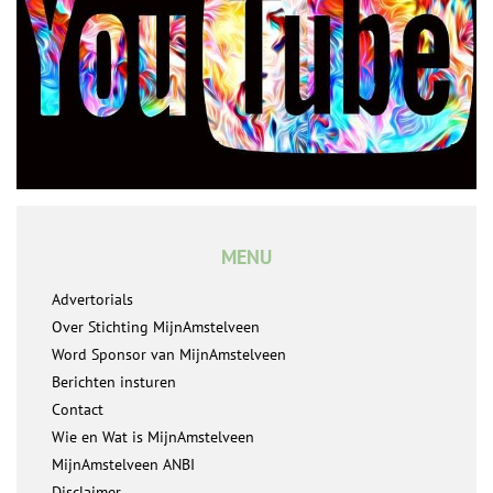
MENU
Advertorials
Over Stichting MijnAmstelveen
Word Sponsor van MijnAmstelveen
Berichten insturen
Contact
Wie en Wat is MijnAmstelveen
MijnAmstelveen ANBI
Disclaimer