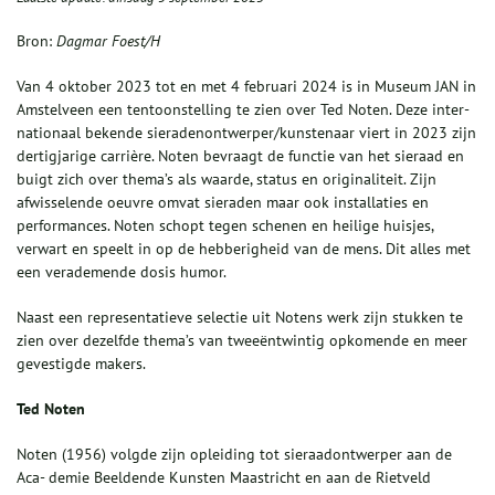
Bron:
Dagmar Foest/H
Van 4 oktober 2023 tot en met 4 februari 2024 is in Museum JAN in
Amstelveen een tentoonstelling te zien over Ted Noten. Deze inter-
nationaal bekende sieradenontwerper/kunstenaar viert in 2023 zijn
dertigjarige carrière. Noten bevraagt de functie van het sieraad en
buigt zich over thema’s als waarde, status en originaliteit. Zijn
afwisselende oeuvre omvat sieraden maar ook installaties en
performances. Noten schopt tegen schenen en heilige huisjes,
verwart en speelt in op de hebberigheid van de mens. Dit alles met
een verademende dosis humor.
Naast een representatieve selectie uit Notens werk zijn stukken te
zien over dezelfde thema’s van tweeëntwintig opkomende en meer
gevestigde makers.
Ted Noten
Noten (1956) volgde zijn opleiding tot sieraadontwerper aan de
Aca- demie Beeldende Kunsten Maastricht en aan de Rietveld