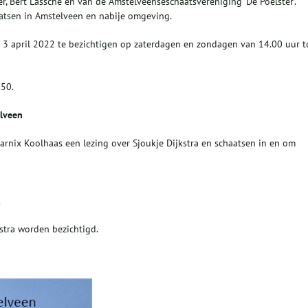
er, Bert Lassche en van de Amstelveenseschaatsvereniging ‘De Poelster’.
atsen in Amstelveen en nabije omgeving.
t 3 april 2022 te bezichtigen op zaterdagen en zondagen van 14.00 uur t
.50.
elveen
nix Koolhaas een lezing over Sjoukje Dijkstra en schaatsen in en om
.
stra worden bezichtigd.