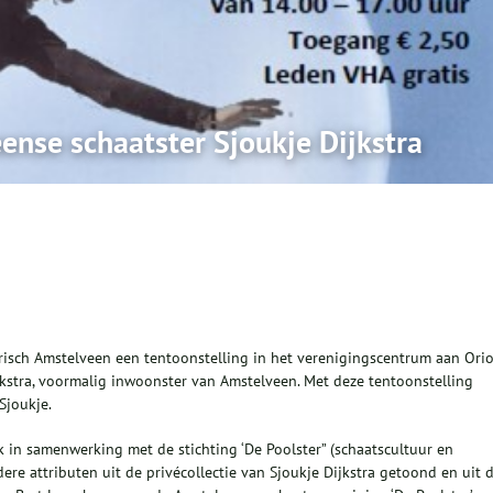
ense schaatster Sjoukje Dijkstra
risch Amstelveen een tentoonstelling in het verenigingscentrum aan Ori
jkstra, voormalig inwoonster van Amstelveen. Met deze tentoonstelling
Sjoukje.
 in samenwerking met de stichting ‘De Poolster” (schaatscultuur en
re attributen uit de privécollectie van Sjoukje Dijkstra getoond en uit 