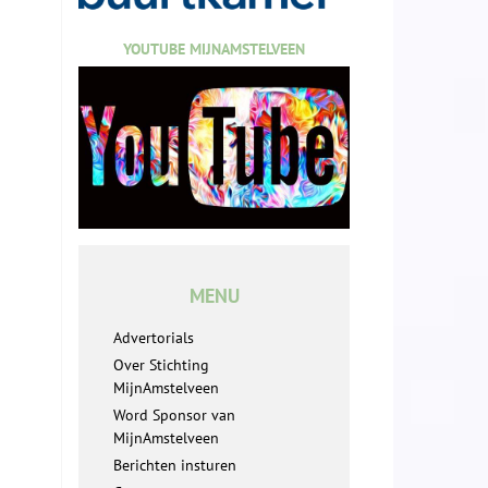
YOUTUBE MIJNAMSTELVEEN
MENU
Advertorials
Over Stichting
MijnAmstelveen
Word Sponsor van
MijnAmstelveen
Berichten insturen