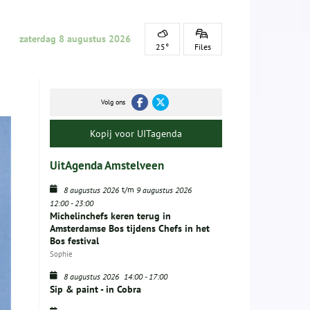
zaterdag 8 augustus 2026
25°
Files
Volg ons
Kopij voor UITagenda
UitAgenda Amstelveen
t/m
8 augustus 2026
9 augustus 2026
12:00
-
23:00
Michelinchefs keren terug in
Amsterdamse Bos tijdens Chefs in het
Bos festival
Sophie
8 augustus 2026
14:00
-
17:00
Sip & paint - in Cobra