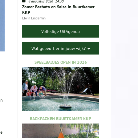
8 augustus 2026
14:30
Zomer Bachata en Salsa in Buurtkamer
KKP
Elwin Lindeman
Volledige UitAgenda
Wat gebeurt er in jouw wijk?
SPEELBADJES OPEN IN 2026
on
BACKPACKEN BUURTKAMER KKP
de