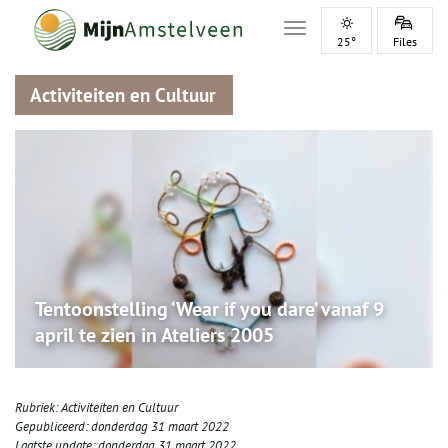
Toggle navigation
25°
Files
Activiteiten en Cultuur
Tentoonstelling ‘Wear if you dare’ vanaf 9
april te zien in Ateliers 2005
Rubriek:
Activiteiten en Cultuur
Gepubliceerd:
donderdag 31 maart 2022
Laatste update:
donderdag 31 maart 2022