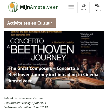
Toggle navigation
23°
Files
Activiteiten en Cultuur
The Great Composers – Concerto a
Beethoven Journey incl inleading in Cinema
Amstelveen
Rubriek:
Activiteiten en Cultuur
Gepubliceerd:
vrijdag 2 juni 2023
Laatste update:
vrijdag 2 juni 2023