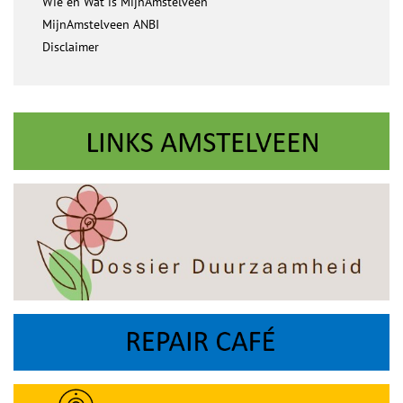
Wie en Wat is MijnAmstelveen
MijnAmstelveen ANBI
Disclaimer