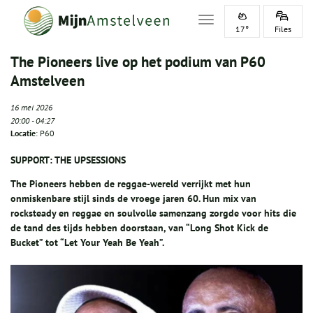
Toggle navigation
17°
Files
The Pioneers live op het podium van P60
Amstelveen
16 mei 2026
20:00
-
04:27
Locatie
: P60
SUPPORT: THE UPSESSIONS
The Pioneers hebben de reggae-wereld verrijkt met hun
onmiskenbare stijl sinds de vroege jaren 60. Hun mix van
rocksteady en reggae en soulvolle samenzang zorgde voor hits die
de tand des tijds hebben doorstaan, van “Long Shot Kick de
Bucket” tot “Let Your Yeah Be Yeah”.