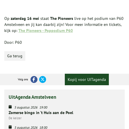
Op
z
aterdag 16 mei
staat
The Pioneers
live op het podium van P60
Amstelveen en jij kan daarbij zijn! Voor meer informatie en tickets,
kijk op:
The Pioneers - Poppodium P60
Door: P60
Ga terug
Kopij voor UITagenda
Volg ons
UitAgenda Amstelveen
5 augustus 2026
19:00
Zomerse bingo in ’t Huis aan de Poel
De keizer
5 augustus 2026
18:00