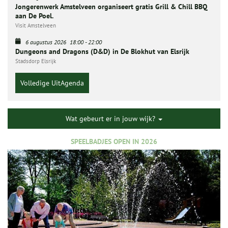
Jongerenwerk Amstelveen organiseert gratis Grill & Chill BBQ
aan De Poel.
Visit Amstelveen
6 augustus 2026
18:00
-
22:00
Dungeons and Dragons (D&D) in De Blokhut van Elsrijk
Stadsdorp Elsrijk
Volledige UitAgenda
Wat gebeurt er in jouw wijk?
SPEELBADJES OPEN IN 2026