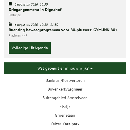
6 augustus 2026
16:30
Driegangenmenu in Dignahof
Participe
6 augustus 2026
10:30
-
11:30
Buenting beweegprogramma voor 80-plussers: GYM-INN 80+
Platform KKP
Volledige UitAgenda
Wat gebeurt er in jouw wijk?
Bankras /Kostverloren
Bovenkerk/Legmeer
Buitengebied Amstelveen
Elsrijk
Groenelaan
Keizer Karelpark