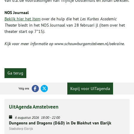
van o.a. de voorstellingen van Trijntje Oosterhuis en Johan Derksen.
NOS Journaal
Bekijk hier het item
over de hulp die het
Les Kurbas Academic
Theater
biedt in het NOS Journaal van 28 februari jl (item over het
theater start op 7"15
).
Kijk voor meer informatie op www.schouwburgamstelveen.nl/oekraine.
Ga terug
Kopij voor UITagenda
Volg ons
UitAgenda Amstelveen
6 augustus 2026
18:00
-
22:00
Dungeons and Dragons (D&D) in De Blokhut van Elsrijk
Stadsdorp Elsrijk