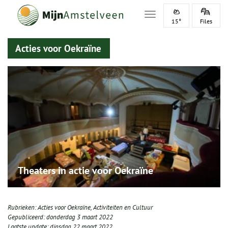
Toggle navigation
15°
Files
Acties voor Oekraïne
Theaters in actie voor Oekraïne
Rubrieken:
Acties voor Oekraïne
,
Activiteiten en Cultuur
Gepubliceerd:
donderdag 3 maart 2022
Laatste update:
dinsdag 22 maart 2022